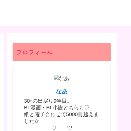
プロフィール
なあ
30↑の出戻り9年目。
BL漫画・BL小説どちらも♡
紙と電子合わせて5000冊越えま
した✩
♡┈┈♡