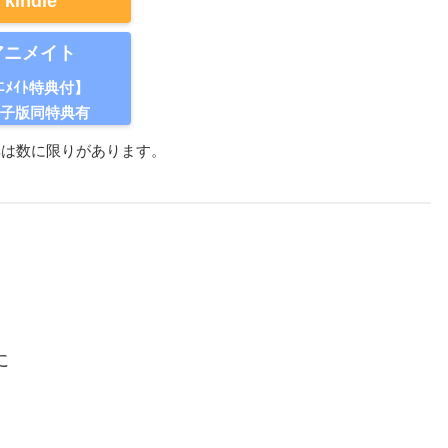
kindle
アニメイト
ﾆﾒｲﾄ特典付】
電子版同特典有
典は数に限りがあります。
。
に