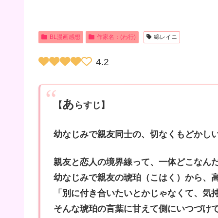
BL漫画感想
作家名：(わ行)
綿レイニ
4.2
あ
【
らすじ】
幼なじみで親友同士の、切なくもどかし
親友と恋人の境界線って、一体どこなん
幼なじみで親友の琥珀（こはく）から、
「別に付き合いたいとかじゃなくて、気
そんな琥珀の言葉に甘えて側にいつづけ