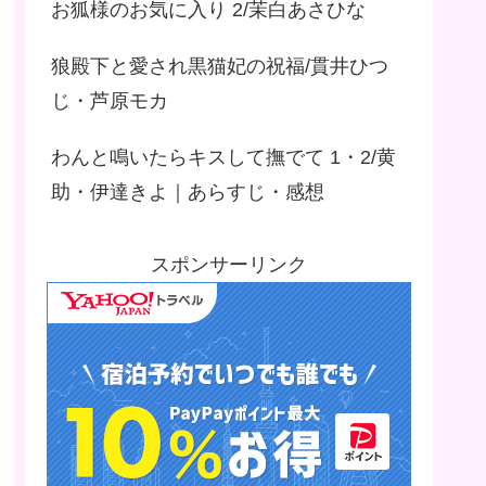
お狐様のお気に入り 2/茉白あさひな
狼殿下と愛され黒猫妃の祝福/貫井ひつ
じ・芦原モカ
わんと鳴いたらキスして撫でて 1・2/黄
助・伊達きよ｜あらすじ・感想
スポンサーリンク