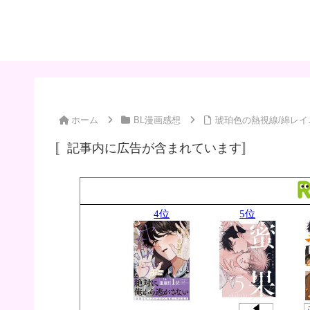
ホーム
BL漫画感想
琥珀色の熱視線/綿レイ
〚記事内に広告が含まれています〛