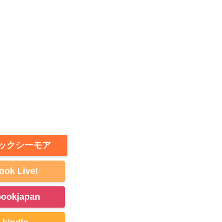
ックシーモア
ook Live!
bookjapan