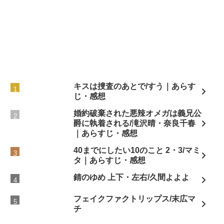
キスは捜査のあとで/すう｜あらす
じ・感想
婚約破棄された悪辣オメガは義兄公
爵に執着される/滝沢晴・奈良千春
｜あらすじ・感想
40までにしたい10のこと 2・3/マミ
タ｜あらすじ・感想
錆のゆめ 上下・左右/久間よよよ
フェイクファクトリップス/末広マ
チ