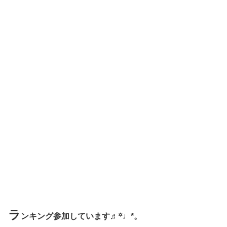
ラ
ンキング参加しています♬꙳♩*。