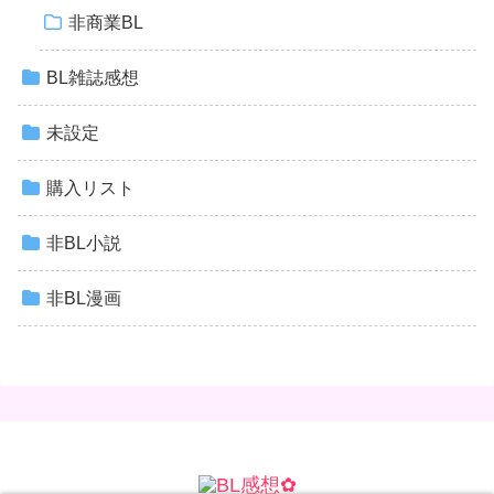
非商業BL
BL雑誌感想
未設定
購入リスト
非BL小説
非BL漫画