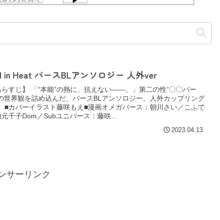
ll in Heat バースBLアンソロジー 人外ver
あらすじ】 「“本能”の熱に、抗えない――。」第二の性“〇〇バー
”の世界観を詰め込んだ、バースBLアンソロジー。人外カップリング
er。■カバーイラスト藤咲もえ■漫画オメガバース：朝川さい／こふで
元千子Dom／Subユニバース：藤咲...
2023.04.13
ンサーリンク