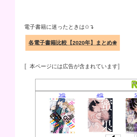
電子書籍に迷ったときは✩↴
各電子書籍比較【2020年】まとめ❀
〚本ページには広告が含まれています〛