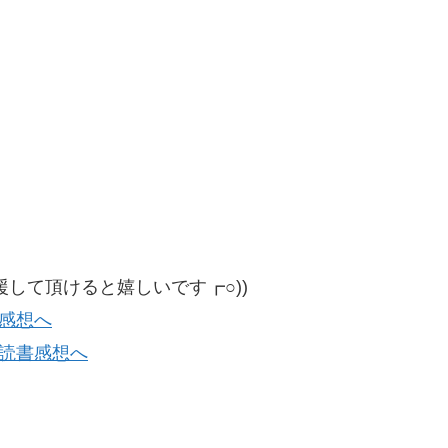
して頂けると嬉しいです┏○))