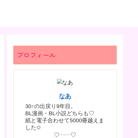
プロフィール
なあ
30↑の出戻り9年目。
BL漫画・BL小説どちらも♡
紙と電子合わせて5000冊越えま
した✩
♡┈┈♡