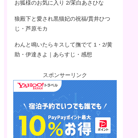
お狐様のお気に入り 2/茉白あさひな
狼殿下と愛され黒猫妃の祝福/貫井ひつ
じ・芦原モカ
わんと鳴いたらキスして撫でて 1・2/黄
助・伊達きよ｜あらすじ・感想
スポンサーリンク