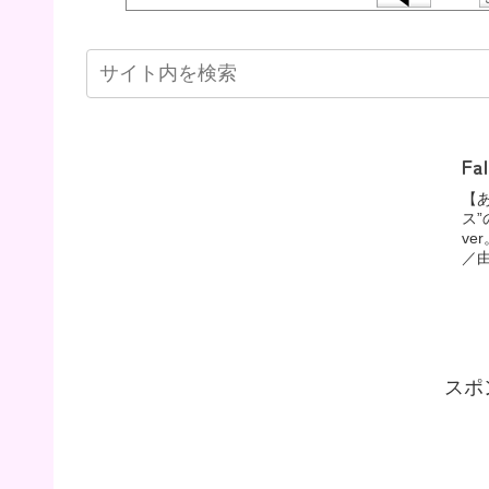
Fa
【
ス
v
／由
スポ