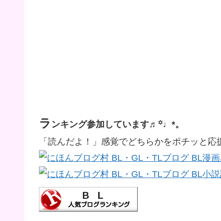
ラ
ンキング参加しています♬꙳♩*。
「読んだよ！」感覚でどちらかをポチッと応援