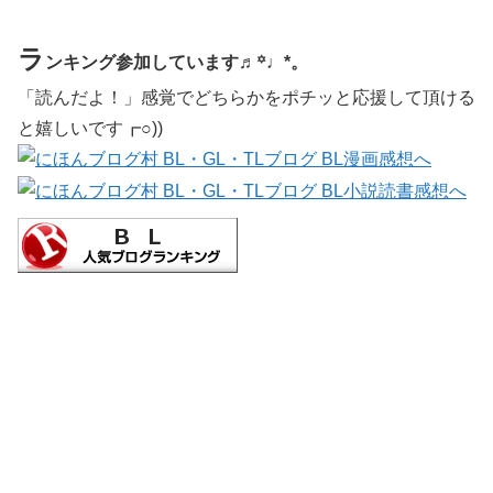
ラ
ンキング参加しています♬꙳♩*。
「読んだよ！」感覚でどちらかをポチッと応援して頂ける
と嬉しいです┏○))