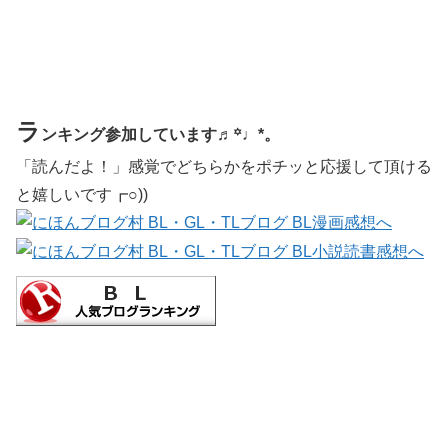
ラ
ンキング参加しています♬꙳♩*。
「読んだよ！」感覚でどちらかをポチッと応援して頂ける
と嬉しいです┏○))