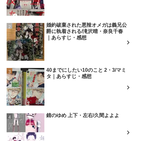
婚約破棄された悪辣オメガは義兄公
爵に執着される/滝沢晴・奈良千春
｜あらすじ・感想
40までにしたい10のこと 2・3/マミ
タ｜あらすじ・感想
錆のゆめ 上下・左右/久間よよよ