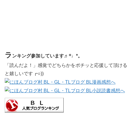
ラ
ンキング参加しています♬꙳♩*。
「読んだよ！」感覚でどちらかをポチッと応援して頂ける
と嬉しいです┏○))