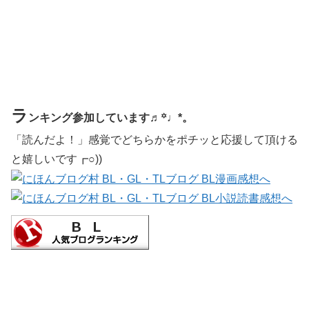
ラ
ンキング参加しています♬꙳♩*。
「読んだよ！」感覚でどちらかをポチッと応援して頂ける
と嬉しいです┏○))