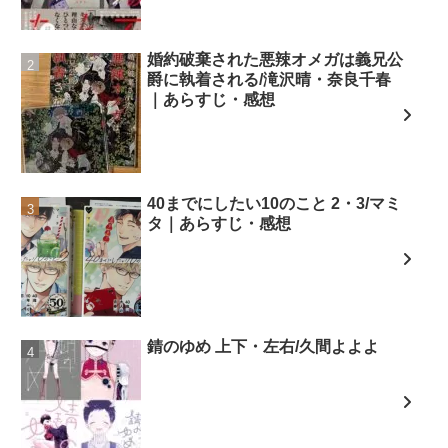
婚約破棄された悪辣オメガは義兄公
爵に執着される/滝沢晴・奈良千春
｜あらすじ・感想
40までにしたい10のこと 2・3/マミ
タ｜あらすじ・感想
錆のゆめ 上下・左右/久間よよよ