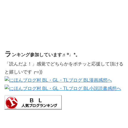
ラ
ンキング参加しています♬꙳♩*。
「読んだよ！」感覚でどちらかをポチッと応援して頂ける
と嬉しいです┏○))