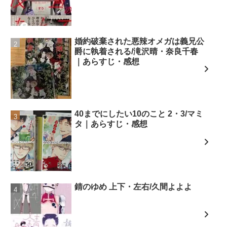
婚約破棄された悪辣オメガは義兄公
爵に執着される/滝沢晴・奈良千春
｜あらすじ・感想
40までにしたい10のこと 2・3/マミ
タ｜あらすじ・感想
錆のゆめ 上下・左右/久間よよよ