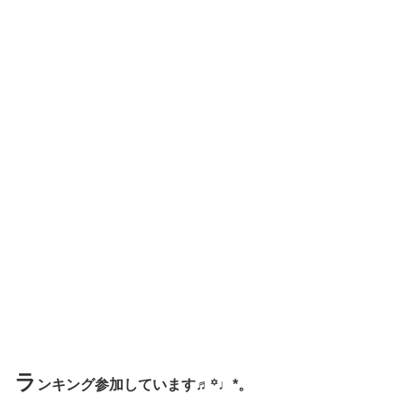
ラ
ンキング参加しています♬꙳♩*。