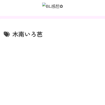
木南いろ芭