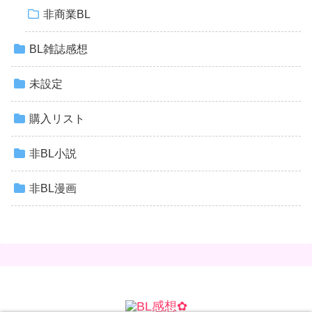
非商業BL
BL雑誌感想
未設定
購入リスト
非BL小説
非BL漫画