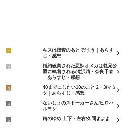
キスは捜査のあとで/すう｜あらす
じ・感想
婚約破棄された悪辣オメガは義兄公
爵に執着される/滝沢晴・奈良千春
｜あらすじ・感想
40までにしたい10のこと 2・3/マミ
タ｜あらすじ・感想
ないしょのストーカーさん/ヒロハ
ルヨシ
錆のゆめ 上下・左右/久間よよよ