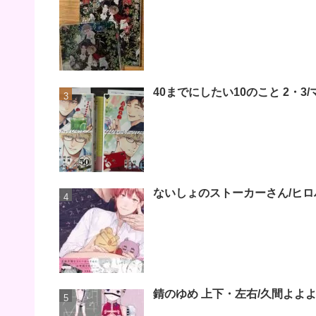
40までにしたい10のこと 2・
ないしょのストーカーさん/ヒロ
錆のゆめ 上下・左右/久間よよ