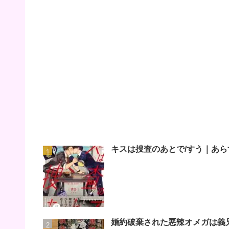
キスは捜査のあとで/すう｜あら
婚約破棄された悪辣オメガは義