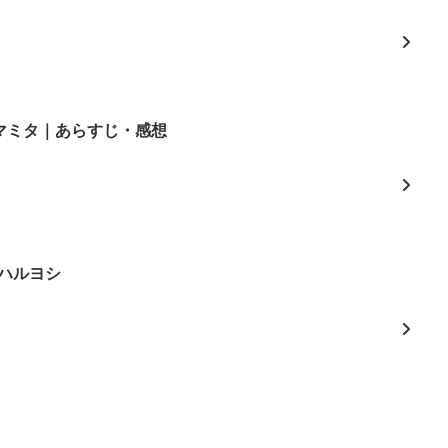
3/マミタ｜あらすじ・感想
ハルヨシ
よ