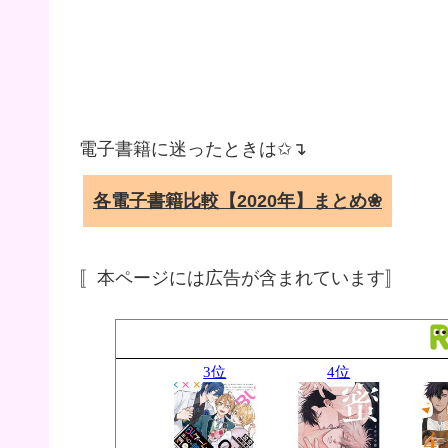
電子書籍に迷ったときは✩↴
各電子書籍比較【2020年】まとめ❀
〚本ページには広告が含まれています〛