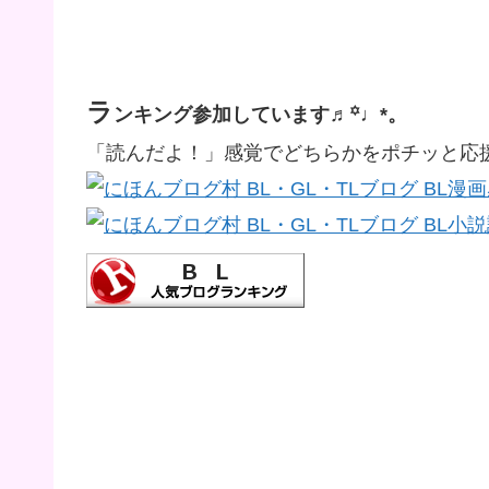
ラ
ンキング参加しています♬꙳♩*。
「読んだよ！」感覚でどちらかをポチッと応援