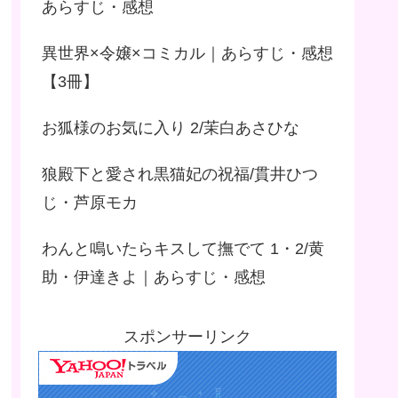
あらすじ・感想
異世界×令嬢×コミカル｜あらすじ・感想
【3冊】
お狐様のお気に入り 2/茉白あさひな
狼殿下と愛され黒猫妃の祝福/貫井ひつ
じ・芦原モカ
わんと鳴いたらキスして撫でて 1・2/黄
助・伊達きよ｜あらすじ・感想
スポンサーリンク