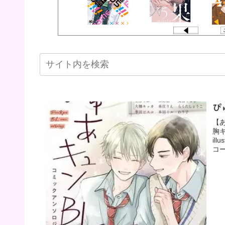
ぴ
【
胸キ
il
コー