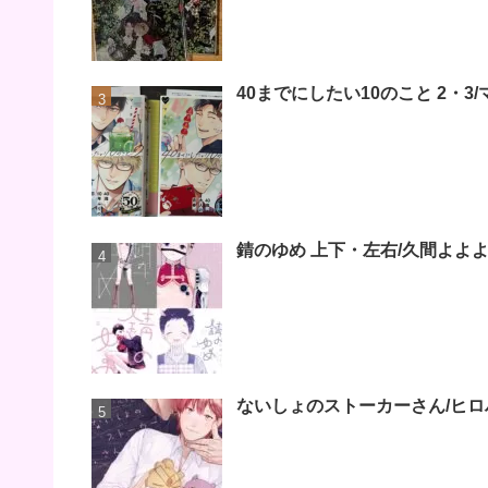
40までにしたい10のこと 2・
錆のゆめ 上下・左右/久間よよ
ないしょのストーカーさん/ヒロ