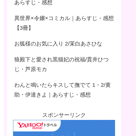
あらすじ・感想
異世界×令嬢×コミカル｜あらすじ・感想
【3冊】
お狐様のお気に入り 2/茉白あさひな
狼殿下と愛され黒猫妃の祝福/貫井ひつ
じ・芦原モカ
わんと鳴いたらキスして撫でて 1・2/黄
助・伊達きよ｜あらすじ・感想
スポンサーリンク