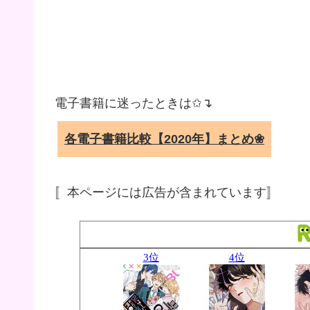
電子書籍に迷ったときは✩↴
各電子書籍比較【2020年】まとめ❀
〚本ページには広告が含まれています〛