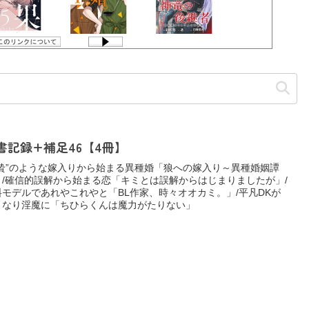
書記録+補足46【4冊】
生贄”のような嫁入りから始まる異種婚「狼への嫁入り～異種婚姻譚
」/確信的誤解から始まる恋「キミとは誤解からはじまりましたが」/
料モデルであれやこれやと「BL作家、時々オオカミ。」/平凡DKが
きなり淫魔に「ちひらくんは魔力がたりない」