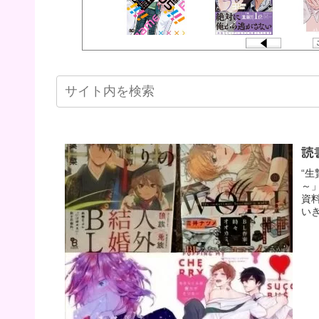
読
“
～
資
い