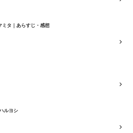
3/マミタ｜あらすじ・感想
よ
ハルヨシ