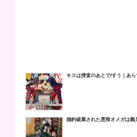
キスは捜査のあとで/すう｜あら
婚約破棄された悪辣オメガは義