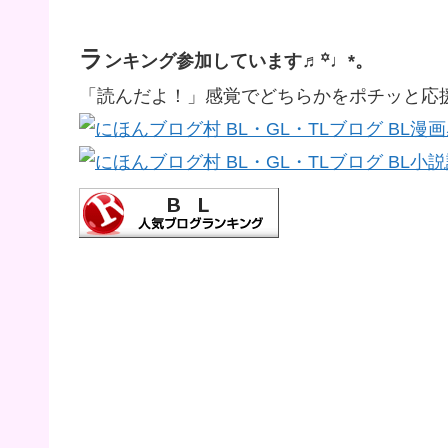
ラ
ンキング参加しています♬꙳♩*。
「読んだよ！」感覚でどちらかをポチッと応援