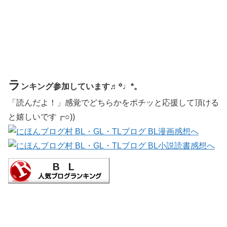
ラ
ンキング参加しています♬꙳♩*。
「読んだよ！」感覚でどちらかをポチッと応援して頂ける
と嬉しいです┏○))