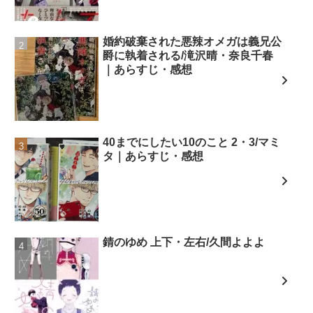
婚約破棄された悪辣オメガは義兄公
爵に執着される/滝沢晴・奈良千春
｜あらすじ・感想
40までにしたい10のこと 2・3/マミ
タ｜あらすじ・感想
錆のゆめ 上下・左右/久間よよよ