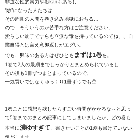
非道な性的暴力や獣kanもあるし
“敵”になった人たちは
その周囲の人間を巻き込み地獄におちる…
ので、そういうのが苦手な方はご注意ください。
愛らしい幼子ですらも立派な毒を持っているのでね、、自
業自得とは言え意趣返しがエグい。
まずは1巻
でも、興味のある方はぜひとも
を。
1巻で2人の最期までしっかりとまとめられているし
その後も1冊ずつまとまっているので、
一気買いではなくゆっくり1冊ずつでも◎
1巻ごとに感想を残したらすごい時間がかかるな～と思っ
て5巻までのまとめ記事にしてしまいましたが、どの巻も
濃ゆすぎて
本当に
。書きたいことの1割も書けていない
気がします、、