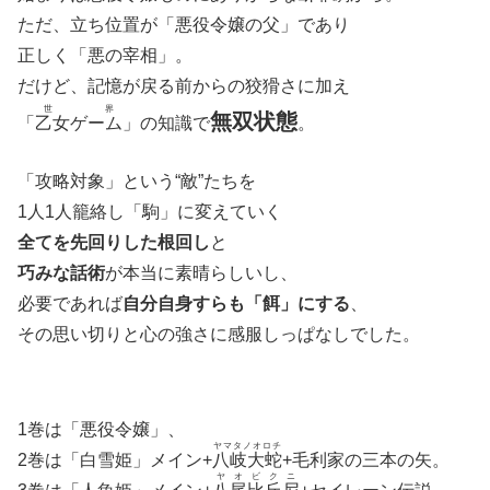
ただ、立ち位置が「悪役令嬢の父」であり
正しく「悪の宰相」。
だけど、記憶が戻る前からの狡猾さに加え
世界
無双状態
「
乙女ゲーム
」の知識で
。
「攻略対象」という“敵”たちを
1人1人籠絡し「駒」に変えていく
全てを先回りした根回し
と
巧みな話術
が本当に素晴らしいし、
必要であれば
自分自身すらも「餌」にする
、
その思い切りと心の強さに感服しっぱなしでした。
1巻は「悪役令嬢」、
ヤマタノオロチ
2巻は「白雪姫」メイン+
八岐大蛇
+毛利家の三本の矢。
ヤオビクニ