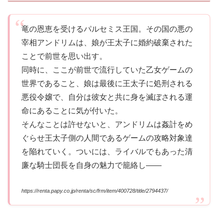
竜の恩恵を受けるパルセミス王国。その国の悪の
宰相アンドリムは、娘が王太子に婚約破棄された
ことで前世を思い出す。
同時に、ここが前世で流行していた乙女ゲームの
世界であること、娘は最後に王太子に処刑される
悪役令嬢で、自分は彼女と共に身を滅ぼされる運
命にあることに気が付いた。
そんなことは許せないと、アンドリムは姦計をめ
ぐらせ王太子側の人間であるゲームの攻略対象達
を陥れていく。ついには、ライバルでもあった清
廉な騎士団長を自身の魅力で籠絡し――
https://renta.papy.co.jp/renta/sc/frm/item/400728/title/2794437/