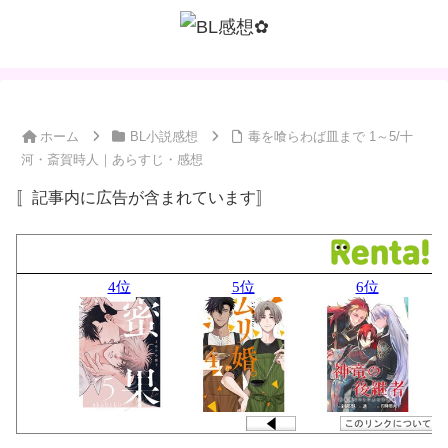
ホーム
BL小説感想
毒を喰らわば皿まで 1～5/十
河・斎賀時人｜あらすじ・感想
〚記事内に広告が含まれています〛