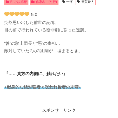
BL小説感想
作家名：(た行)
十河
斎賀時人
5.0
突然思い出した前世の記憶、
目の前で行われている断罪劇に誓った逆襲。
“善”の騎士団長と“悪”の宰相…
敵対していた2人の距離が、埋まるとき。
『……貴方の内側に、触れたい』
⋆献身的な絶対強者ｘ呪われ賢者の末裔⋆
スポンサーリンク