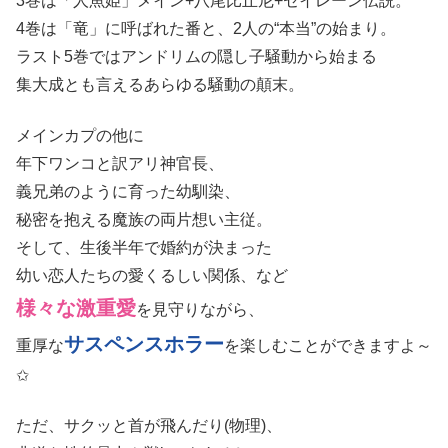
3巻は「人魚姫」メイン+
八尾比丘尼
+セイレーン伝説。
4巻は「竜」に呼ばれた番と、2人の“本当”の始まり。
ラスト5巻ではアンドリムの隠し子騒動から始まる
集大成とも言えるあらゆる騒動の顛末。
メインカプの他に
年下ワンコと訳アリ神官長、
義兄弟のように育った幼馴染、
秘密を抱える魔族の両片想い主従。
そして、生後半年で婚約が決まった
幼い恋人たちの愛くるしい関係、など
様々な激重愛
を見守りながら、
サスペンスホラー
重厚な
を楽しむことができますよ～
✩
ただ、サクッと首が飛んだり(物理)、