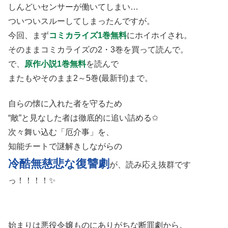
しんどいセンサーが働いてしまい…
ついついスルーしてしまったんですが。
今回、まず
コミカライズ1巻無料
にホイホイされ。
そのままコミカライズの2・3巻を買って読んで。
で、
原作小説1巻無料
を読んで
またもやそのまま2～5巻(最新刊)まで。
自らの懐に入れた者を守るため
“敵”と見なした者は徹底的に追い詰める✩
次々舞い込む「厄介事」を、
知能チートで謎解きしながらの
冷酷無慈悲な復讐劇
が、読み応え抜群です
っ！！！！✨
始まりは悪役令嬢ものにありがちな断罪劇から。