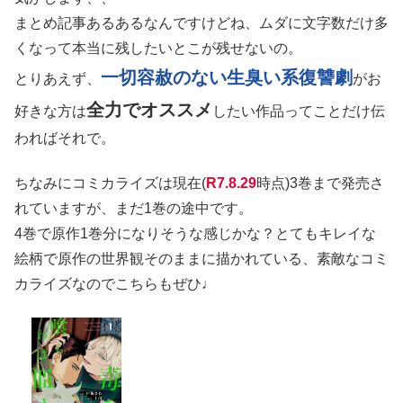
まとめ記事あるあるなんですけどね、ムダに文字数だけ多
くなって本当に残したいとこが残せないの。
一切容赦のない生臭い系復讐劇
とりあえず、
がお
全力でオススメ
好きな方は
したい作品ってことだけ伝
わればそれで。
ちなみにコミカライズは現在(
R7.8.29
時点)3巻まで発売さ
れていますが、まだ1巻の途中です。
4巻で原作1巻分になりそうな感じかな？とてもキレイな
絵柄で原作の世界観そのままに描かれている、素敵なコミ
カライズなのでこちらもぜひ♩