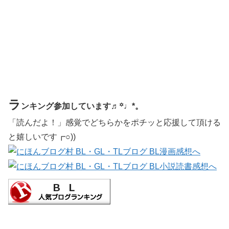
ラ
ンキング参加しています♬꙳♩*。
「読んだよ！」感覚でどちらかをポチッと応援して頂ける
と嬉しいです┏○))