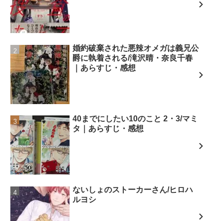
婚約破棄された悪辣オメガは義兄公
爵に執着される/滝沢晴・奈良千春
｜あらすじ・感想
40までにしたい10のこと 2・3/マミ
タ｜あらすじ・感想
ないしょのストーカーさん/ヒロハ
ルヨシ