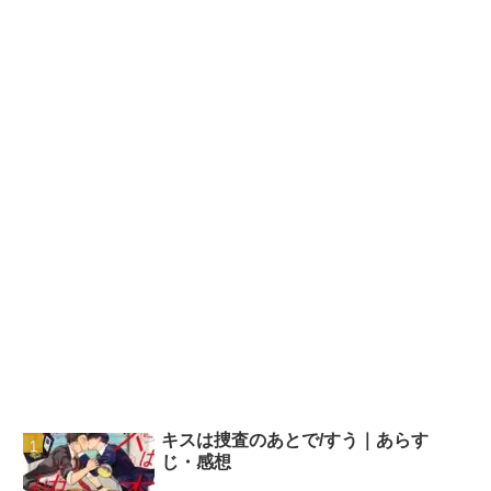
キスは捜査のあとで/すう｜あらす
じ・感想