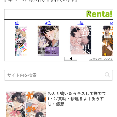
わんと鳴いたらキスして撫でて
1・2/黄助・伊達きよ｜あらす
じ・感想