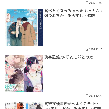
2025.01.09
食べたくなっちゃった もっと/小
畑つねちか｜あらすじ・感想
2024.12.26
読書記録73/♡推し♡との恋
2024.12.20
寅野探偵事務所へようこそ 上・
下/黒井よだか｜あらすじ・感想