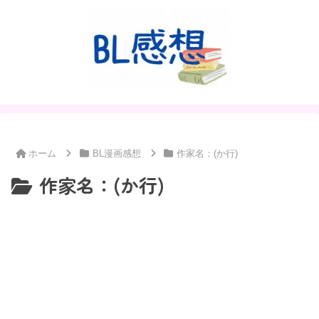
ホーム
BL漫画感想
作家名：(か行)
作家名：(か行)