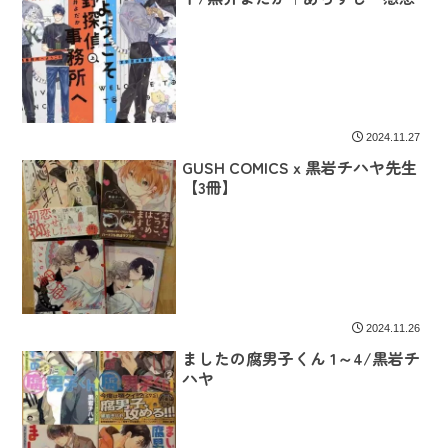
2024.11.27
GUSH COMICSｘ黒岩チハヤ先生
【3冊】
2024.11.26
ましたの腐男子くん 1～4/黒岩チ
ハヤ