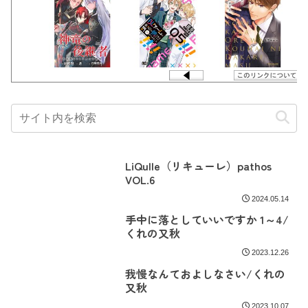
LiQulle（リキューレ）pathos
VOL.6
2024.05.14
手中に落としていいですか 1～4/
くれの又秋
2023.12.26
我慢なんておよしなさい/くれの
又秋
2023.10.07