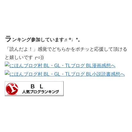
ラ
ンキング参加しています♬꙳♩*。
「読んだよ！」感覚でどちらかをポチッと応援して頂ける
と嬉しいです┏○))