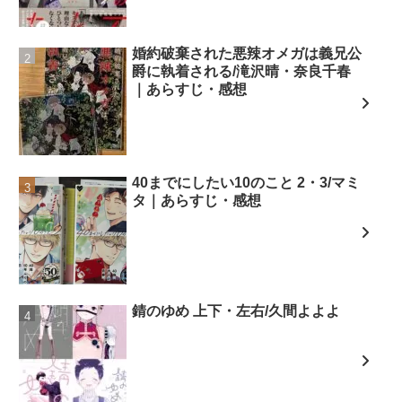
婚約破棄された悪辣オメガは義兄公
爵に執着される/滝沢晴・奈良千春
｜あらすじ・感想
40までにしたい10のこと 2・3/マミ
タ｜あらすじ・感想
錆のゆめ 上下・左右/久間よよよ