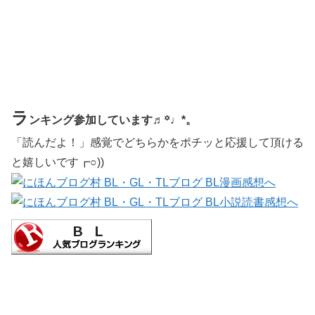
ラ
ンキング参加しています♬꙳♩*。
「読んだよ！」感覚でどちらかをポチッと応援して頂ける
と嬉しいです┏○))