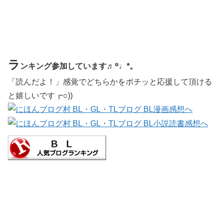
ラ
ンキング参加しています♬꙳♩*。
「読んだよ！」感覚でどちらかをポチッと応援して頂ける
と嬉しいです┏○))