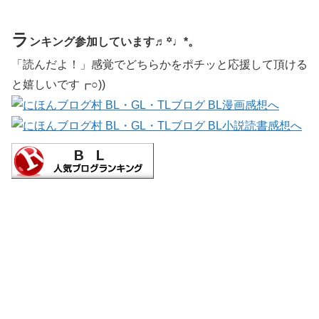
ラ
ンキング参加しています♬꙳♩*。
「読んだよ！」感覚でどちらかをポチッと応援して頂ける
と嬉しいです┏○))