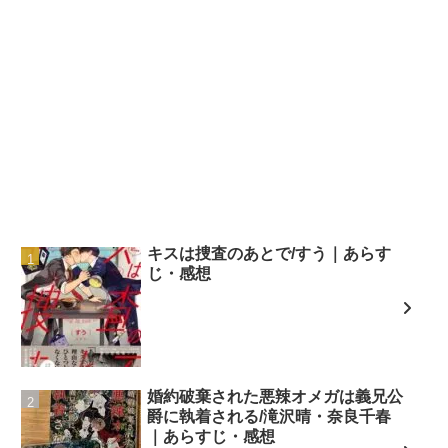
キスは捜査のあとで/すう｜あらす
じ・感想
婚約破棄された悪辣オメガは義兄公
爵に執着される/滝沢晴・奈良千春
｜あらすじ・感想