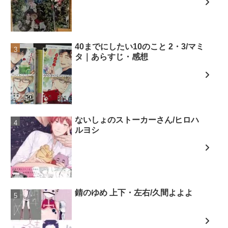
40までにしたい10のこと 2・3/マミ
タ｜あらすじ・感想
ないしょのストーカーさん/ヒロハ
ルヨシ
錆のゆめ 上下・左右/久間よよよ