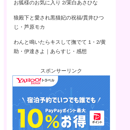
お狐様のお気に入り 2/茉白あさひな
狼殿下と愛され黒猫妃の祝福/貫井ひつ
じ・芦原モカ
わんと鳴いたらキスして撫でて 1・2/黄
助・伊達きよ｜あらすじ・感想
スポンサーリンク