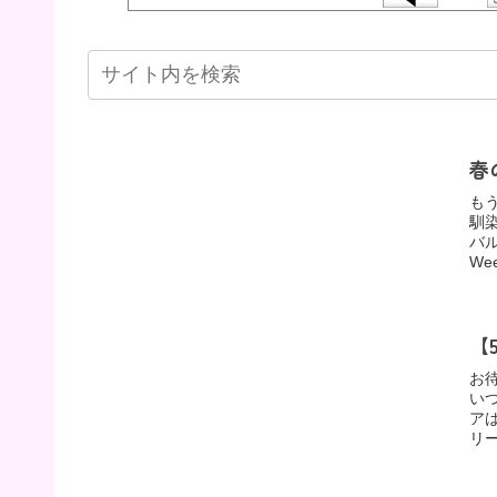
春
も
馴染
バル
We
【
お
い
ア
リ