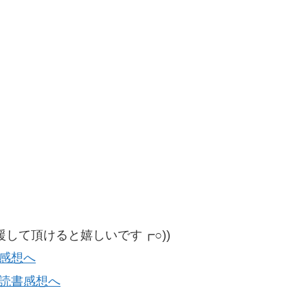
して頂けると嬉しいです┏○))