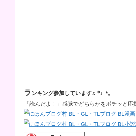
ラ
ンキング参加しています♬꙳♩*。
「読んだよ！」感覚でどちらかをポチッと応援