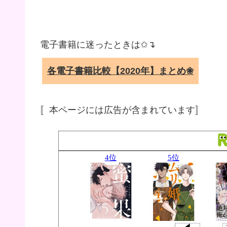
電子書籍に迷ったときは✩↴
各電子書籍比較【2020年】まとめ❀
〚本ページには広告が含まれています〛