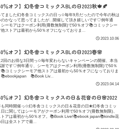
50％オフ】幻冬舎コミックスBLの日2023秋🍁🍂
ってました幻冬舎コミックスの日っ✩毎年9月だったので今年の秋は
いのかなって思ってましたが...開催して頂き嬉しいです♡例年通
、シーモアはクーポン利用(冊数無制限)で50％オフ📚コミックシー
ア他ストアは最初から50％オフになっておりま...
2023.10.06
50％オフ】幻冬舎コミックスBLの日2023春🌸
に2回のお得な3日間っ✩毎年変わらないキャンペーンの開催、本当
感謝です♡例年通り、シーモアはクーポン利用(冊数無制限)で50％
フ📚コミックシーモア他ストアは最初から50％オフになっておりま
ebookjapan 📚Book Liv...
2023.04.14
50％オフ】幻冬舎コミックスの日＆花音の日🌸2022
年も同時開催っ✩幻冬舎コミックスの日＆花音の日❀幻冬舎コミッ
ス日に関してはシーモアがクーポン利用で50％オフ(冊数無制限)、
トアは最初から50％オフ。📚Book Live!📚ebook japan📚kindle花
日は全ストアで最...