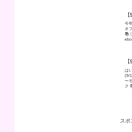
【
今
オフ

eb
【
は
(9
ー
ク 
スポ