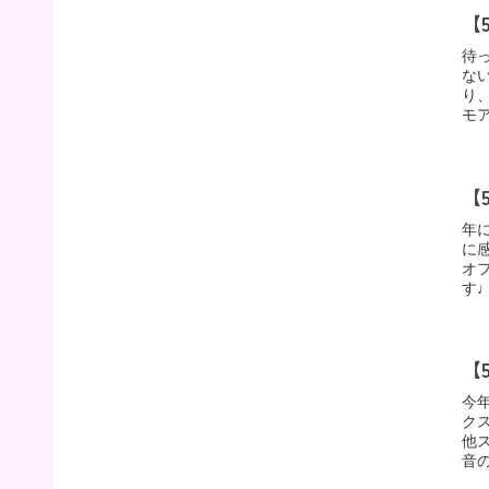
【
待
な
り
モ
【
年
に
オ
す♩
【
今
ク
他ス
音の