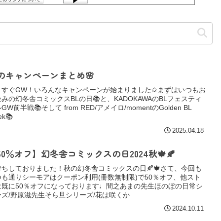
のキャンペーンまとめ🌸
うすぐGW！いろんなキャンペーンが始まりました✩まずはいつもお
みの幻冬舎コミックスBLの日📚と、KADOKAWAのBLフェスティ
GW前半戦📚そして from RED/アメイロ/momentのGolden BL
ek📚
2025.04.18
50％オフ】幻冬舎コミックスの日2024秋🍁🍂
待ちしておりました！秋の幻冬舎コミックスの日🍂🍁さて、今回も
つも通りシーモアはクーポン利用(冊数無制限)で50％オフ、他スト
は既に50％オフになっております♩間之あまの先生ほのぼの日常シ
ーズ/野原滋先生そら旦シリーズ/花は咲くか
2024.10.11