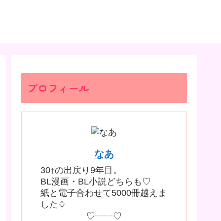
プロフィール
なあ
30↑の出戻り9年目。
BL漫画・BL小説どちらも♡
紙と電子合わせて5000冊越えま
した✩
♡┈┈♡