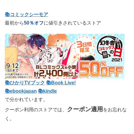
📚コミックシーモア
最初から
50％オフ
に値引きされているストア
📚ひかりTVブック
📚Book Live!
📚ebookjapan
📚kindle
で分かれています。
クーポン適用
クーポン利用のストアでは、
をお忘れな
く。