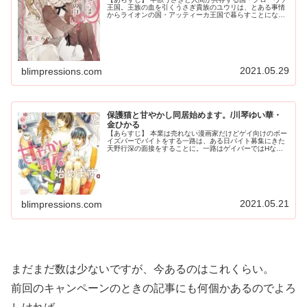
王国。王族の血を引くうさぎ貴族のユウリは、とある事情
からライオンの国・アッティーカ王国で暮らすことになっ
た。表向きは来賓として迎え入れられたユウリだが、実際
の立場は人質だった。一方、アッ...
2021.05.29
blimpressions.com
保護猫と甘やかし同居始めます。/川琴ゆい華・
金ひかる
【あらすじ】 本業は売れない漫画家だけどゲイ向けのボー
イズバーでバイトをする一路は、ある日バイト募集にきた
天野行深の面接をすることに。一路はゲイバーではHなサ
ービスもあると伝えると、行深がキスもHも未経験だと知
り、流されるままにHを教えてし...
2021.05.21
blimpressions.com
まだまだ数は少ないですが、今あるのはこれくらい。
前回のキャンペーンのときの記事にも何個かあるのでよろ