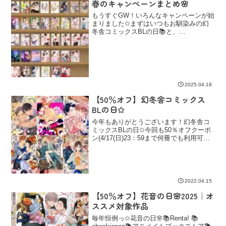
春のキャンペーンまとめ🌸
もうすぐGW！いろんなキャンペーンが始
まりました✩まずはいつもお馴染みの幻
冬舎コミックスBLの日📚と、
KADOKAWAのBLフェスティバルGW前
半戦📚そして from RED/アメイ
ロ/momentのGolden BL Week📚
2025.04.18
【50％オフ】幻冬舎コミックス
BLの日✩
今年もありがとうございます！幻冬舎コ
ミックスBLの日✩今回も50％オフクーポ
ン(4/17(日)23：59まで何冊でも利用可能)
を使うストアと📚コミックシーモア最初
から50％オフに値引きされているストア
📚ebookjapan 📚ひかりTVブッ...
2022.04.15
【50％オフ】花音の日🌸2025｜オ
ススメ対象作品
毎年恒例っ✩花音の日🌸📚Renta! 📚