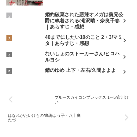
婚約破棄された悪辣オメガは義兄公
爵に執着される/滝沢晴・奈良千春
｜あらすじ・感想
40までにしたい10のこと 2・3/マミ
タ｜あらすじ・感想
ないしょのストーカーさん/ヒロハ
ルヨシ
錆のゆめ 上下・左右/久間よよよ
ブルースカイコンプレックス 1～5/市川け
い
はなれがたいけもの/鳥海よう子・八十庭
たづ