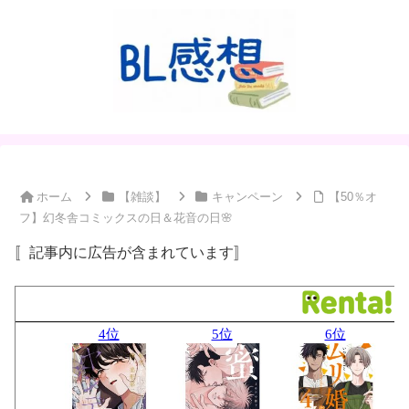
ホーム
【雑談】
キャンペーン
【50％オ
フ】幻冬舎コミックスの日＆花音の日🌸
〚記事内に広告が含まれています〛