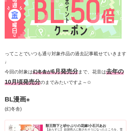
ってことでいつも通り対象作品の過去記事載せていきます
♩
6月発売分
去年の
今回の対象は
幻冬舎が
まで、花音は
10月頃発売分
のまでみたいですよ～✩
BL漫画
❀
(幻冬舎)
獣王陛下と砂かぶりの花嫁/小石川あお
【あらすじ】 奴隷商人に殺されそうになったところを、雪