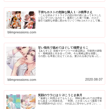
子持ちホストの危険な隣人 1・2/桃季さえ
『こんな好みドストライクの顔が目の前にあってキスした
くないヤツがいるのか？』最悪だった第一印象。だけど、
強引で誠実な求愛に惹かれていく♡/No.1ホストとして働き
ながらひとりで子育てをする聖也さんの前に現れた、売れ
っ子イケメン...
blimpressions.com
甘い指先で舐めてほぐして/猫野まりこ
【あらすじ】 芸能マネージャーの渡辺茜は、印刷所の跡取
り・尾崎誠吾と付き合って3年。今も尾崎は茜を溺愛し、
その想いを率直に伝えてくれる。愛される喜びを知った心
と体は、もう彼を手放せなくなっていた。 しかしある晩、
尾崎の自宅前で鉢合わせた尾崎...
2020.08.07
blimpressions.com
笑顔のウラには 1･2/こうじま奈月
『遠慮なく利用させてもらうよ』 弱味を握られてほぼ脅迫
から始まった同居生活。 「利用」とか言っちゃう腹黒で本
性の関西弁やばいけど、それ以上に甘やかしがすごい。何
だかんだと全部珠洲太くんたちのために♡