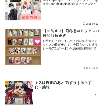
ebookjapan📚アニメイトブックストア📚
楽天kobo 📚kindle📚DMMブックス💡初回
購入70％オフクーポン配布中✨花音は結
構好きなレーベルではあるんですが...検
索をかけてみてあらビックリ...
2025.09.12
【50％オフ】幻冬舎コミックスの
日2024秋🍁🍂
お待ちしておりました！秋の幻冬舎コミ
ックスの日🍂🍁さて、今回もいつも通り
シーモアはクーポン利用(冊数無制限)で
50％オフ、他ストアは既に50％オフにな
っております♩間之あまの先生ほのぼの
日常シリーズ/野原滋先生そら旦シリーズ/
花は咲くか
2024.10.11
キスは捜査のあとで/すう｜あらす
じ・感想