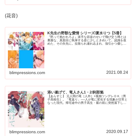
(花音)
K先生の野獣な愛情 シリーズ/夏水りつ【5冊】
『黙って抱かれろよ』派手な容姿のせいで飛び交う噂とは
裏腹な、真面目に執筆する姿に少しときめいて。認識を改
めた、その矢先に。拉致られ連れ込まれ、強引かつ優しく
イかされる♡そこから始まる、⋆俺様作家ｘお堅い編集⋆
の“告白未満”な関係が甘いK先生...
2021.08.24
blimpressions.com
添い遂げて、竜人さん1・2/刹那魁
【あらすじ】 元人間の竜［人外］×孤独ツンデレＤＫ［男
子高校生］。「竜返り」──人が竜に変化する現象が日常と
なった現代。帰宅途中の男子高生・紫の前に突然落下して
きたのは、元人間の竜・ツクモだった。住む場所のないツ
クモのお願いによって、しぶし...
2020.09.17
blimpressions.com