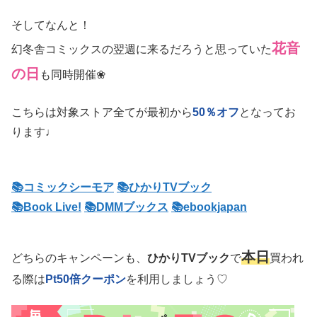
そしてなんと！
花音
幻冬舎コミックスの翌週に来るだろうと思っていた
の日
も同時開催❀
こちらは対象ストア全てが最初から
50％オフ
となってお
ります♩
📚コミックシーモア
📚ひかりTVブック
📚Book Live!
📚DMMブックス
📚ebookjapan
本日
どちらのキャンペーンも、
ひかりTVブック
で
買われ
る際は
Pt50倍クーポン
を利用しましょう♡