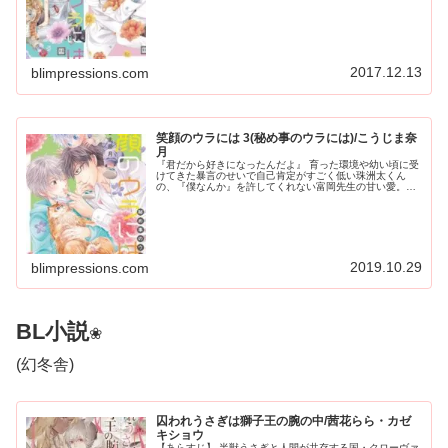
2017.12.13
blimpressions.com
笑顔のウラには 3(秘め事のウラには)/こうじま奈
月
『君だから好きになったんだよ』 育った環境や幼い頃に受
けてきた暴言のせいで自己肯定がすごく低い珠洲太くん
の、『僕なんか』を許してくれない富岡先生の甘い愛。
「幸せな家族」を知らない3人と、もふもふボーボーの幸
せな暮らしの続編です♡
2019.10.29
blimpressions.com
BL小説
❀
(幻冬舎)
囚われうさぎは獅子王の腕の中/茜花らら・カゼ
キショウ
【あらすじ】 半獣うさぎと人間が共存する国・クローヴァ