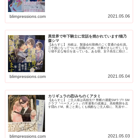
2021.05.06
blimpressions.com
異世界で年下騎士に世話を焼かれています/猫乃
森シマ
【あらすじ】 光岐は、製薬会社勤務のごく普通の会社員。
三十路になってついた役職のため、仕事がさらに忙しくな
り寝不足な毎日を送っている。ある朝、女子高生に助けを
求められ、その手をとった光岐は、気づくと教会のような
場所に。妙な格好の男に剣を突き...
2021.05.04
blimpressions.com
カリギュラの恋/みちのくアタミ
【あらすじ】 ご主人様は高校生!? 禁断の濃蜜SMラブ!! SM
クラブ『ベースメント』の常連客の成瀬は、高校教師を志
す隠れドM。夜ごと美しくも残酷なご主人様に、乳首や尻
を存分にいじめられる夢のようなひとときを堪能してい
た。ある日、規律の厳し...
2021.05.03
blimpressions.com