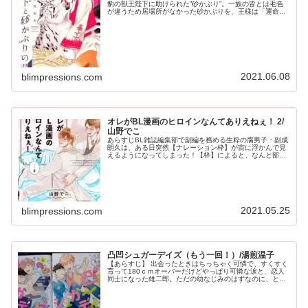
豹の獣王陛下に助けられた”砂かぶり”。一族の皆とは毛色
が違うため居場所がなかった砂かぶりを、王様は「運命の
番」だと言い、きれいな服を贈り、ふかふかのベッドで寝
かせ、食べ残しではない美味し...
2021.06.08
blimpressions.com
オレがBL漫画のヒロインなんてありえねぇ！ 2/
山野でこ
あらすじBL雑誌編集部で副編を務める生粋の腐男子・副成
朗久は、ある日突然【ナレーション枠】が宙に浮かんで見
えるようになってしまった！【枠】によると、なんと部下
で新人編集者の柴咲健斗と自分がが恋をする運命にあると
いう！あまりの衝撃予言に一時は...
2021.05.25
blimpressions.com
凸凹シュガーデイズ（もう一回！）/湯煎温子
【あらすじ】 出会ったときはちっちゃく可憐で、すくすく
育って180ｃｍオーバーだけどやっぱり可憐な涙と、恋人
同士になった雄二郎。ただの幼なじみのはずなのに、と燻
っていた迷いは晴れ、今は「こんなに幸せでいいのかな」
なんて口から零れてしまうくら...