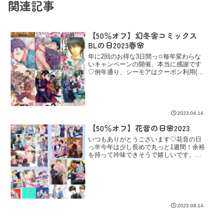
関連記事
【50％オフ】幻冬舎コミックス
BLの日2023春🌸
年に2回のお得な3日間っ✩毎年変わらな
いキャンペーンの開催、本当に感謝です
♡例年通り、シーモアはクーポン利用(冊
数無制限)で50％オフ📚コミックシーモア
他ストアは最初から50％オフになってお
ります♩📚ebookjapan 📚Book Liv...
2023.04.14
【50％オフ】花音の日🌸2023
いつもありがとうございます♡花音の日
っ🌸今年は少し長めで丸っと1週間！余裕
を持って吟味できそうで嬉しいです。📚
Renta!📚Book Live! 📚ebookjapan📚
kindleDMMブックスは50％オフ+最大
30％還元っ✩ 📚DMMブ...
2023.09.14