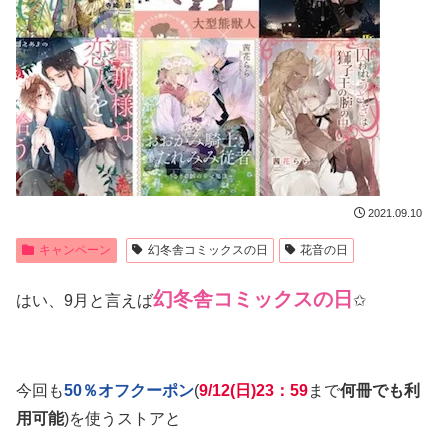
2021.09.10
キャンペーン
幻冬舎コミックスの日
花音の日
幻冬舎コミックスの日
はい、9月と言えば
✩
今回も
50％オフクーポン
(
9/12(日)23：59
まで
何冊でも利
用可能
)を使うストアと