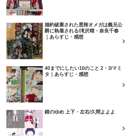
婚約破棄された悪辣オメガは義兄公
爵に執着される/滝沢晴・奈良千春
｜あらすじ・感想
40までにしたい10のこと 2・3/マミ
タ｜あらすじ・感想
錆のゆめ 上下・左右/久間よよよ