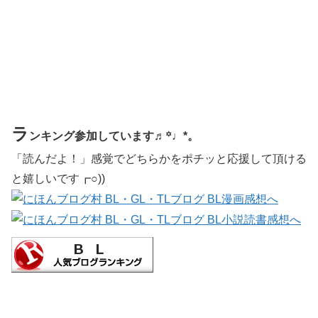
ラ
ンキング参加しています♬꙳♩*。
「読んだよ！」感覚でどちらかをポチッと応援して頂ける
と嬉しいです┏○))