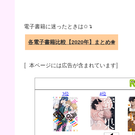
電子書籍に迷ったときは✩↴
各電子書籍比較【2020年】まとめ❀
〚本ページには広告が含まれています〛