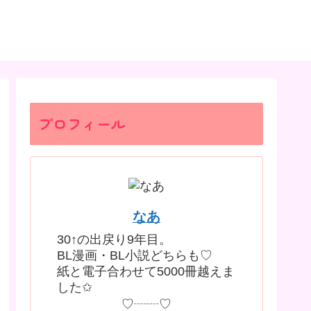
プロフィール
なあ
30↑の出戻り9年目。
BL漫画・BL小説どちらも♡
紙と電子合わせて5000冊越えま
した✩
♡┈┈♡