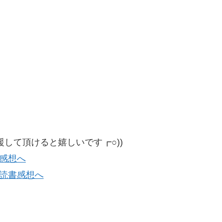
して頂けると嬉しいです┏○))