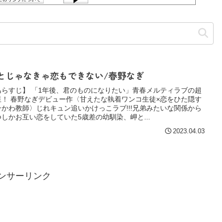
とじゃなきゃ恋もできない/春野なぎ
あらすじ】 「1年後、君のものになりたい」青春メルティラブの超
星！ 春野なぎデビュー作〈甘えたな執着ワンコ生徒×恋をひた隠す
ンかわ教師〉じれキュン追いかけっこラブ!!!兄弟みたいな関係から
つしかお互い恋をしていた5歳差の幼馴染、岬と...
2023.04.03
ンサーリンク