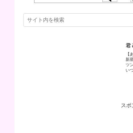
君
【
新
ツ
い
スポ