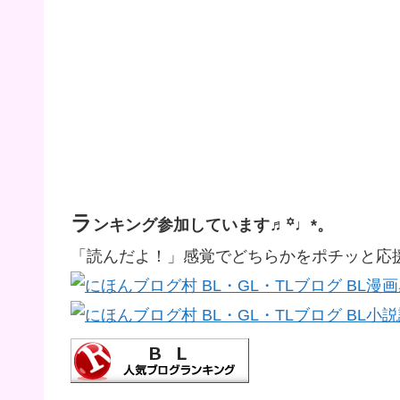
ラ
ンキング参加しています♬꙳♩*。
「読んだよ！」感覚でどちらかをポチッと応援