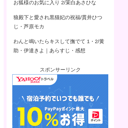
お狐様のお気に入り 2/茉白あさひな
狼殿下と愛され黒猫妃の祝福/貫井ひつ
じ・芦原モカ
わんと鳴いたらキスして撫でて 1・2/黄
助・伊達きよ｜あらすじ・感想
スポンサーリンク