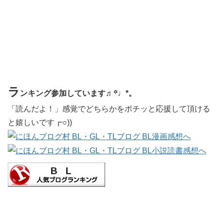
ラ
ンキング参加しています♬꙳♩*。
「読んだよ！」感覚でどちらかをポチッと応援して頂ける
と嬉しいです┏○))