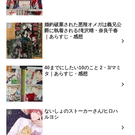
婚約破棄された悪辣オメガは義兄公
爵に執着される/滝沢晴・奈良千春
｜あらすじ・感想
40までにしたい10のこと 2・3/マミ
タ｜あらすじ・感想
ないしょのストーカーさん/ヒロハ
ルヨシ