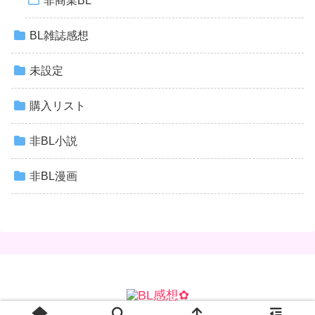
非商業BL
BL雑誌感想
未設定
購入リスト
非BL小説
非BL漫画