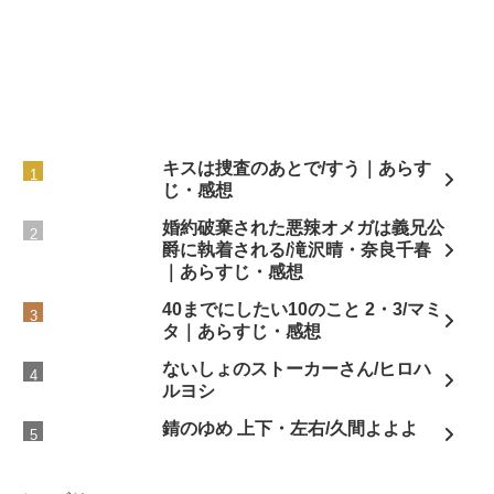
キスは捜査のあとで/すう｜あらす
じ・感想
婚約破棄された悪辣オメガは義兄公
爵に執着される/滝沢晴・奈良千春
｜あらすじ・感想
40までにしたい10のこと 2・3/マミ
タ｜あらすじ・感想
ないしょのストーカーさん/ヒロハ
ルヨシ
錆のゆめ 上下・左右/久間よよよ