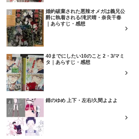
婚約破棄された悪辣オメガは義兄公
爵に執着される/滝沢晴・奈良千春
｜あらすじ・感想
40までにしたい10のこと 2・3/マミ
タ｜あらすじ・感想
錆のゆめ 上下・左右/久間よよよ