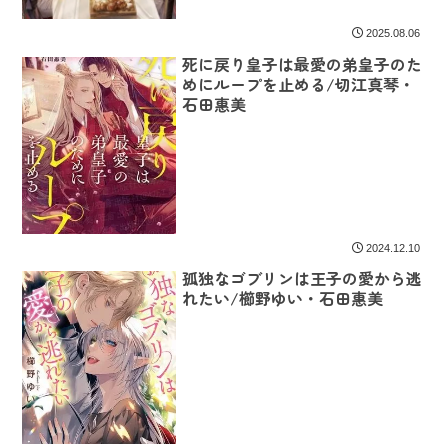
2025.08.06
死に戻り皇子は最愛の弟皇子のた
めにループを止める/切江真琴・
石田惠美
2024.12.10
孤独なゴブリンは王子の愛から逃
れたい/櫛野ゆい・石田惠美