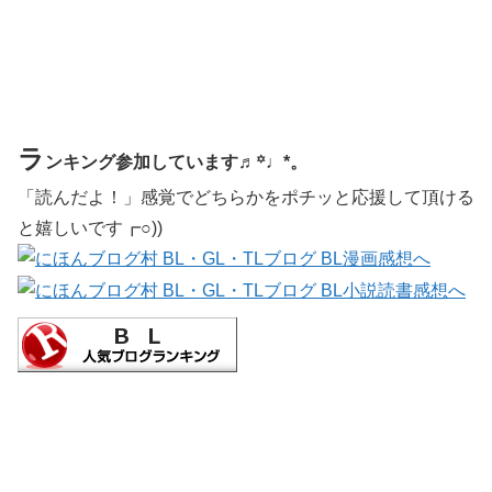
ラ
ンキング参加しています♬꙳♩*。
「読んだよ！」感覚でどちらかをポチッと応援して頂ける
と嬉しいです┏○))