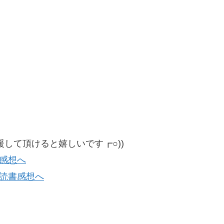
して頂けると嬉しいです┏○))