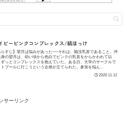
イビーピンクコンプレックス/縞ほっけ
あらすじ】望月は悩みがあった──それは、陥没乳首であること。沖
出身の望月は、幼い頃から色白でピンクの乳首をからかわれて以
、ずっとコンプレックスを抱えていた。ある日、大学のサークルで
イトプールに行こうという企画が立てられた。参加を悩ん...
2020.11.12
ンサーリンク