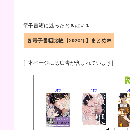
電子書籍に迷ったときは✩↴
各電子書籍比較【2020年】まとめ❀
〚本ページには広告が含まれています〛