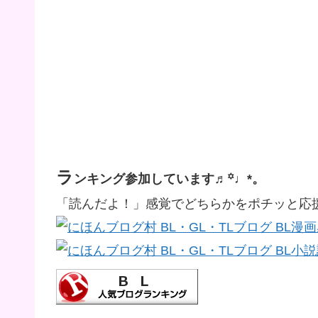
ラ
ンキング参加しています♬꙳♩*。
「読んだよ！」感覚でどちらかをポチッと応援