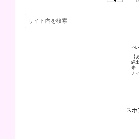
ベ
【
縄
来
ナ
スポ