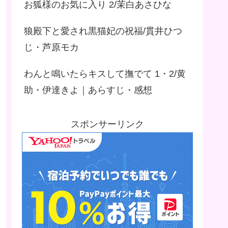
お狐様のお気に入り 2/茉白あさひな
狼殿下と愛され黒猫妃の祝福/貫井ひつ
じ・芦原モカ
わんと鳴いたらキスして撫でて 1・2/黄
助・伊達きよ｜あらすじ・感想
スポンサーリンク