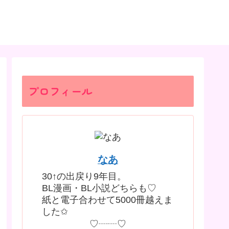
プロフィール
なあ
30↑の出戻り9年目。
BL漫画・BL小説どちらも♡
紙と電子合わせて5000冊越えま
した✩
♡┈┈♡