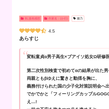
BL漫画感想
作家名：(か行)
腰乃
4.5
あらすじ
変転童貞α男子高生×ブアイソ処女Ω研修医の
第二次性別検査で初めてαの結果が出た男
両親ともβゆえに驚きと動揺を胸に、
義務付けられた国の少子化対策説明会へ
でかでかと「フィーリングカップルGOG
え…!