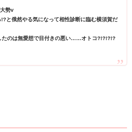
大勢v
!?と俄然やる気になって相性診断に臨む横須賀だ
たのは無愛想で目付きの悪い……オトコ?!?!?!?