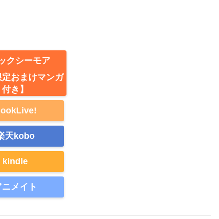
ックシーモア
ｱ限定おまけマンガ
付き】
ookLive!
楽天kobo
kindle
アニメイト