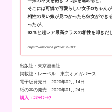
一抹の不安を抱きつつ歩を進めると、
そこには可憐で可愛らしい女子Ωちゃんが
相性の良い娘が見つかったら彼女ができる
ったが、
92％と超レア最高クラスの相性を叩きだし
https://www.cmoa.jp/title/192200/
出版社：東京漫画社
掲載誌・レーベル：東京オメガバース
電子版発売日：2020年02月14日
紙の本の発売：2020年01月24日
購入：ｺﾐｯｸｼｰﾓｱ