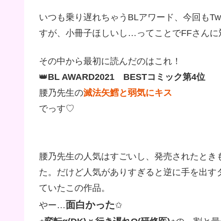
いつも乗り遅れちゃうBLアワード、今回もTw
すが、小冊子ほしいし…ってことでFFさんに対
その中から最初に読んだのはこれ！
👑
BL AWARD2021 BESTコミック第4位
腰乃先生の
滅法矢鱈と弱気にキス
でっす♡
腰乃先生の人気はすごいし、発売されたとき
た。だけど人気がありすぎると逆に手を出す
ていたこの作品。
面白かった
やー…
✩