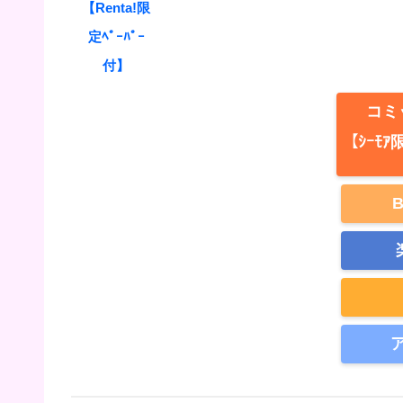
【Renta!限
定ﾍﾟｰﾊﾟｰ
付】
コミ
【ｼｰﾓ
B