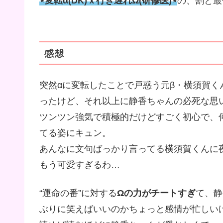
⋆変転α(DK)ｘ行き遅れΩ(研修医)⋆
の、割と最
感想
突然αに変転したことで戸惑う元β・横須賀
ったけど、それ以上に静香ちゃんの必死な思
ツンツン強気で積極的だけどすごく初心で、何
てる姿にキュン。
あんなに文句ばっかり言ってる横須賀くんに
もう可愛すぎるわ…
“運命の番”に対する
Ωの力がチートすぎ
て、静
ぶりに笑えばいいのかちょっと感情が忙しい