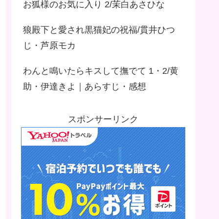
お狐様のお気に入り 2/茉白あさひな
狼殿下と愛され黒猫妃の祝福/貫井ひつ
じ・芦原モカ
わんと鳴いたらキスして撫でて 1・2/黄
助・伊達きよ｜あらすじ・感想
スポンサーリンク