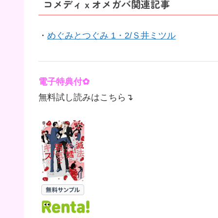
コメディｘオメガバ関連記事
・
めぐみとつぐみ 1・2/Ｓ井ミツル
電子
特典付
✿
無料試し読みはこちら↴