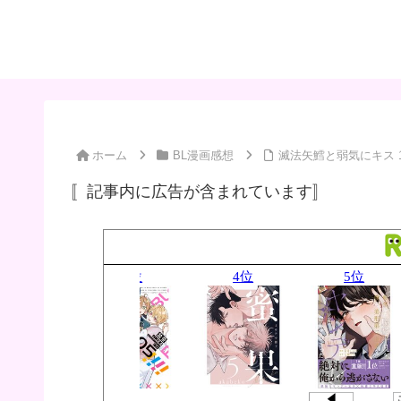
ホーム
BL漫画感想
滅法矢鱈と弱気にキス 1
〚記事内に広告が含まれています〛