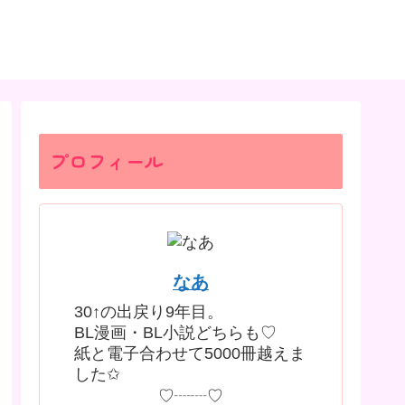
プロフィール
なあ
30↑の出戻り9年目。
BL漫画・BL小説どちらも♡
紙と電子合わせて5000冊越えま
した✩
♡┈┈♡