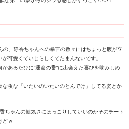
低な第一印象からのジワる感じがすっごくいい！
くんの、静香ちゃんへの暴言の数々にはちょっと腹が立
いが可愛くていじらしくてたまんないです。
かあるたびに“運命の番”に出会えた喜びを噛みしめ
夜な夜な「いたいのいたいのとんでけ」してる姿とか
香ちゃんの健気さにほっこりしていいのかそのチート
けどｗ