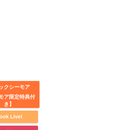
ックシーモア
モア限定特典付
き】
ook Live!