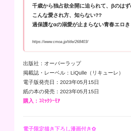
千歳から独占欲全開に迫られて、βのはず
こんな愛され方、知らない??
過保護なαの溺愛が止まらない青春エロき
https://www.cmoa.jp/title/268403/
出版社：オーバーラップ
掲載誌・レーベル：LiQulle（リキューレ）
電子版発売日：2023年05月15日
紙の本の発売：2023年05月15日
購入：ｺﾐｯｸｼｰﾓｱ
電子限定描き下ろし漫画付き✿