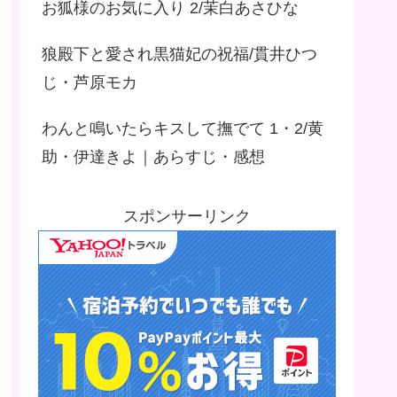
お狐様のお気に入り 2/茉白あさひな
狼殿下と愛され黒猫妃の祝福/貫井ひつ
じ・芦原モカ
わんと鳴いたらキスして撫でて 1・2/黄
助・伊達きよ｜あらすじ・感想
スポンサーリンク