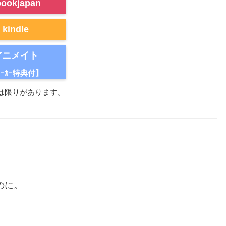
bookjapan
kindle
アニメイト
ﾒｰｶｰ特典付】
は限りがあります。
のに。