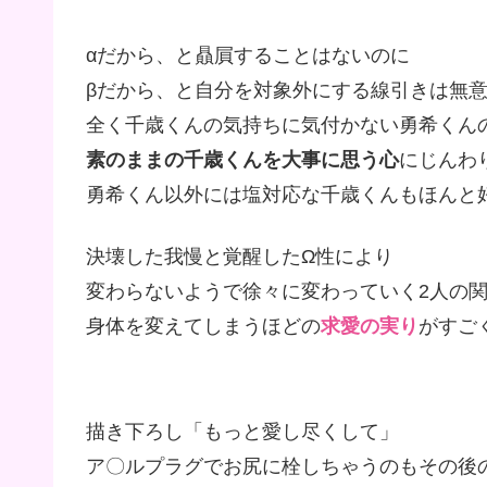
αだから、と贔屓することはないのに
βだから、と自分を対象外にする線引きは無
全く千歳くんの気持ちに気付かない勇希くん
素のままの千歳くんを大事に思う心
にじんわ
勇希くん以外には塩対応な千歳くんもほんと
決壊した我慢と覚醒したΩ性により
変わらないようで徐々に変わっていく2人の
身体を変えてしまうほどの
求愛の実り
がすご
描き下ろし「もっと愛し尽くして」
ア〇ルプラグでお尻に栓しちゃうのもその後