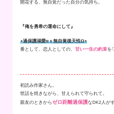
開花する、無自覚だった自分の気持ち。
『俺を勇希の運命にして』
⋆過保護溺愛αｘ無自覚後天性Ω⋆
番として、恋人としての、
甘い一生の約束
を
初読み作家さん。
世話を焼きながら、甘えられて守られて。
ゼロ距離過保護
親友のときから
なDK2人が