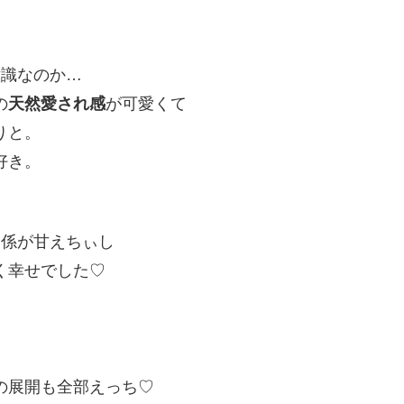
意識なのか…
の
天然愛され感
が可愛くて
りと。
好き。
関係が甘えちぃし
く幸せでした♡
の展開も全部えっち♡