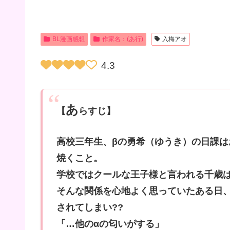
BL漫画感想
作家名：(あ行)
入梅アオ
4.3
あ
【
らすじ】
高校三年生、βの勇希（ゆうき）の日課は
焼くこと。
学校ではクールな王子様と言われる千歳
そんな関係を心地よく思っていたある日
されてしまい??
「…他のαの匂いがする」