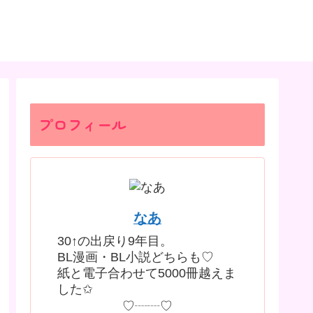
プロフィール
なあ
30↑の出戻り9年目。
BL漫画・BL小説どちらも♡
紙と電子合わせて5000冊越えま
した✩
♡┈┈♡