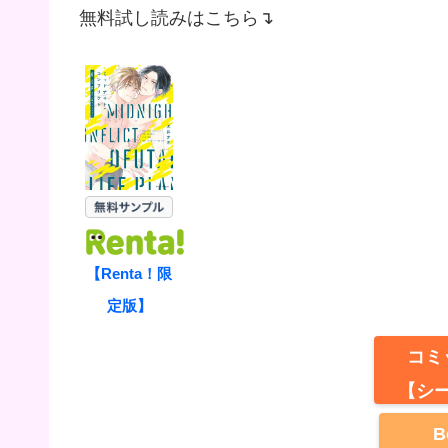
無料試し読みはこちら↴
【Renta！限
定版】
コミ
【シ
B