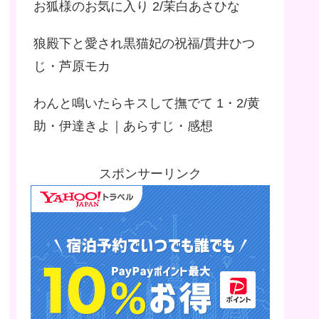
お狐様のお気に入り 2/茉白あさひな
狼殿下と愛され黒猫妃の祝福/貫井ひつ
じ・芦原モカ
わんと鳴いたらキスして撫でて 1・2/黄
助・伊達きよ｜あらすじ・感想
スポンサーリンク