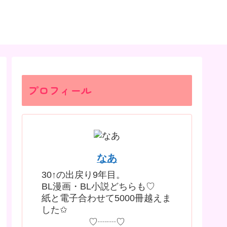
プロフィール
なあ
30↑の出戻り9年目。
BL漫画・BL小説どちらも♡
紙と電子合わせて5000冊越えま
した✩
♡┈┈♡