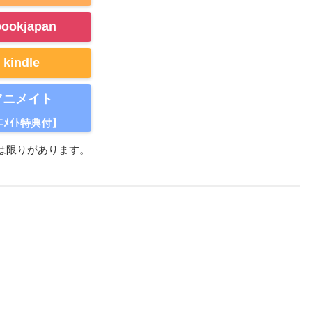
bookjapan
kindle
アニメイト
ﾆﾒｲﾄ特典付】
は限りがあります。