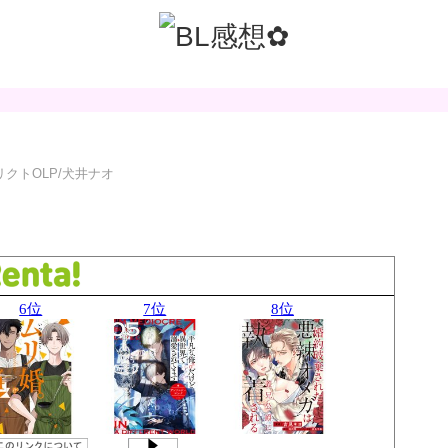
クトOLP/犬井ナオ