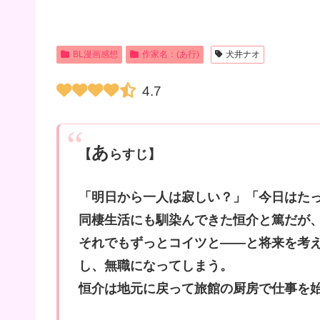
BL漫画感想
作家名：(あ行)
犬井ナオ
4.7
あ
【
らすじ】
「明日から一人は寂しい？」「今日はた
同棲生活にも馴染んできた恒介と篤だが
それでもずっとコイツと――と将来を考
し、無職になってしまう。
恒介は地元に戻って旅館の厨房で仕事を