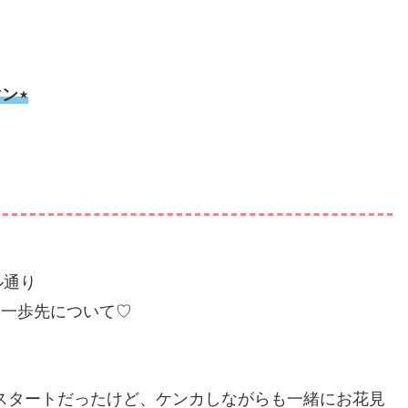
ン⋆
。
ル通り
に一歩先について♡
スタートだったけど、ケンカしながらも一緒にお花見