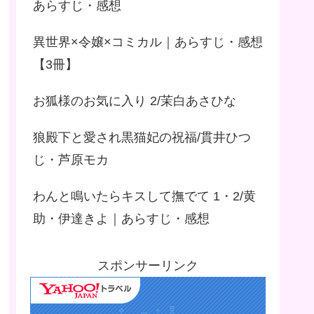
あらすじ・感想
異世界×令嬢×コミカル｜あらすじ・感想
【3冊】
お狐様のお気に入り 2/茉白あさひな
狼殿下と愛され黒猫妃の祝福/貫井ひつ
じ・芦原モカ
わんと鳴いたらキスして撫でて 1・2/黄
助・伊達きよ｜あらすじ・感想
スポンサーリンク