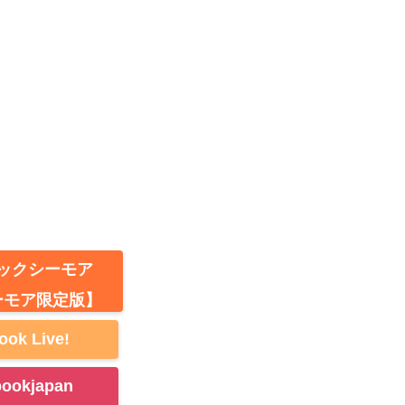
ックシーモア
ーモア限定版】
ook Live!
bookjapan