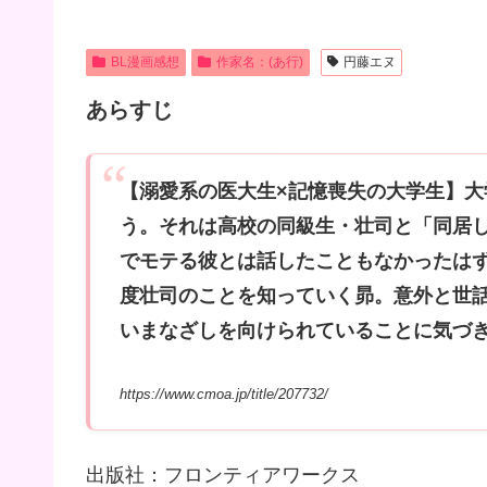
BL漫画感想
作家名：(あ行)
円藤エヌ
あらすじ
【溺愛系の医大生×記憶喪失の大学生】
う。それは高校の同級生・壮司と「同居
でモテる彼とは話したこともなかったは
度壮司のことを知っていく昴。意外と世
いまなざしを向けられていることに気づ
https://www.cmoa.jp/title/207732/
出版社：フロンティアワークス