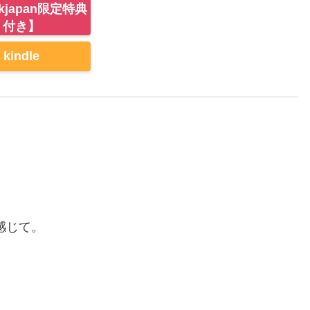
kjapan限定特典
付き】
kindle
感じて。