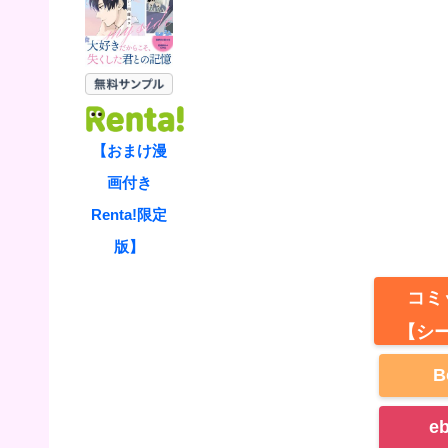
【おまけ漫
画付き
Renta!限定
版】
コミ
【シ
B
e