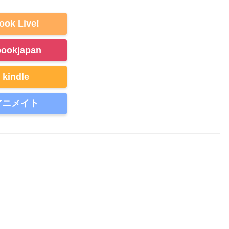
ook Live!
bookjapan
kindle
アニメイト