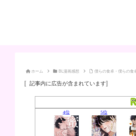
ホーム
BL漫画感想
僕らの食卓・僕らの食卓
〚記事内に広告が含まれています〛