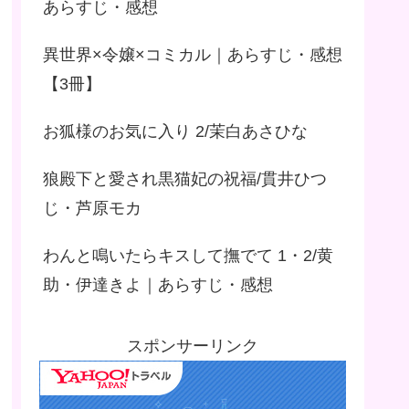
あらすじ・感想
異世界×令嬢×コミカル｜あらすじ・感想
【3冊】
お狐様のお気に入り 2/茉白あさひな
狼殿下と愛され黒猫妃の祝福/貫井ひつ
じ・芦原モカ
わんと鳴いたらキスして撫でて 1・2/黄
助・伊達きよ｜あらすじ・感想
スポンサーリンク