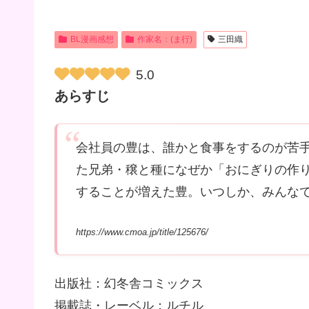
BL漫画感想
作家名：(ま行)
三田織
5.0
あらすじ
会社員の豊は、誰かと食事をするのが苦
た兄弟・穣と種になぜか「おにぎりの作
することが増えた豊。いつしか、みんな
https://www.cmoa.jp/title/125676/
出版社：幻冬舎コミックス
掲載誌・レーベル：ルチル