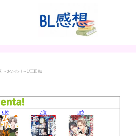
 ～おかわり～1/三田織