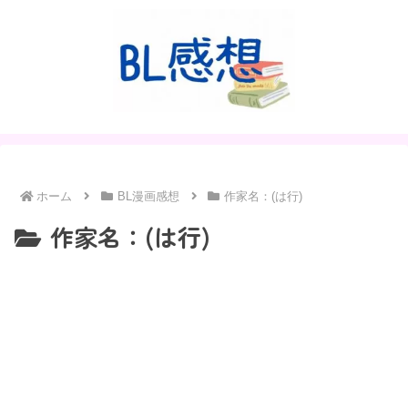
ホーム
BL漫画感想
作家名：(は行)
作家名：(は行)