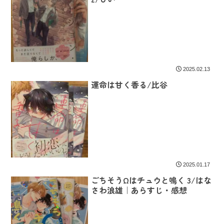
2025.02.13
運命は甘く香る/比谷
2025.01.17
ごちそうΩはチュウと鳴く 3/はな
さわ浪雄｜あらすじ・感想