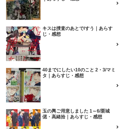
キスは捜査のあとで/すう｜あらす
じ・感想
40までにしたい10のこと 2・3/マミ
タ｜あらすじ・感想
玉の輿ご用意しました 1～6/栗城
偲・高緒拾｜あらすじ・感想