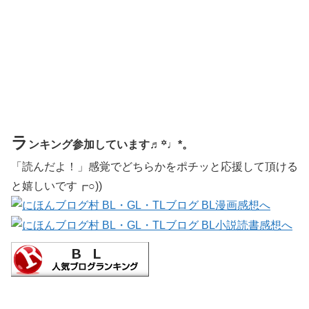
ラ
ンキング参加しています♬꙳♩*。
「読んだよ！」感覚でどちらかをポチッと応援して頂ける
と嬉しいです┏○))