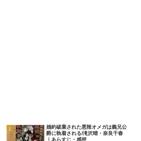
婚約破棄された悪辣オメガは義兄公
爵に執着される/滝沢晴・奈良千春
｜あらすじ・感想