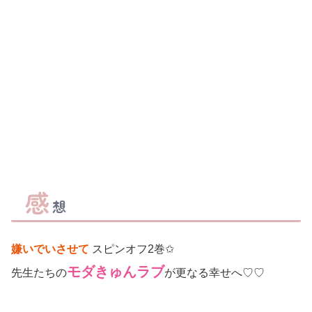
感
想
嫌いでいさせて
スピンオフ2巻✩
モダきゅんラブ
先生たちの
が更なる幸せへ♡♡