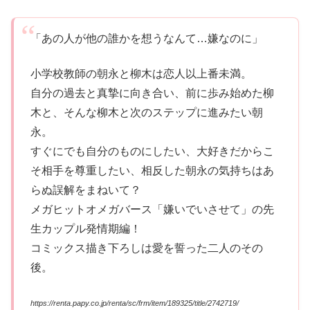
「あの人が他の誰かを想うなんて…嫌なのに」
小学校教師の朝永と柳木は恋人以上番未満。
自分の過去と真摯に向き合い、前に歩み始めた柳
木と、そんな柳木と次のステップに進みたい朝
永。
すぐにでも自分のものにしたい、大好きだからこ
そ相手を尊重したい、相反した朝永の気持ちはあ
らぬ誤解をまねいて？
メガヒットオメガバース「嫌いでいさせて」の先
生カップル発情期編！
コミックス描き下ろしは愛を誓った二人のその
後。
https://renta.papy.co.jp/renta/sc/frm/item/189325/title/2742719/