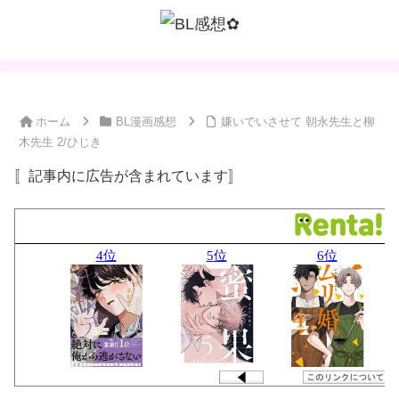
ホーム
BL漫画感想
嫌いでいさせて 朝永先生と柳
木先生 2/ひじき
〚記事内に広告が含まれています〛