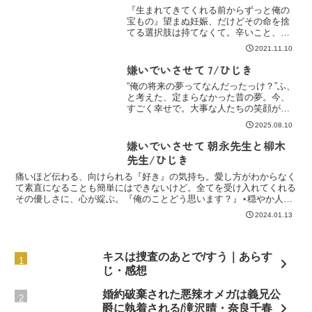
雫斗くんの...
『生まれてきてくれる前からずっと俺の
宝もの』望まぬ妊娠、だけどその命を捨
てる選択肢は持てなくて。辛いこと、悲
しいこと、たくさんあったけど、いつだ
2021.11.10
ってその存在に救われてきた。例えどの
第二次性でも、何も変わらない大事
嫌いでいさせて 7/ひじき
な、。仲良し家族の絆が更に深...
“俺の将来の夢ってなんだったっけ？”ふ、
と考えた、定まらなかった昔の夢。今、
すごく幸せで。大事な人たちの笑顔が嬉
しくて。心に浮かんだ、“やりたいこと”。
2025.08.10
『雫斗さんのしたいことしてほしい』⋆溺
愛スパダリαｘ頑張り屋Ω⋆あらすじ「ご
嫌いでいさせて 朝永先生と柳木
めん雫斗さん...
先生/ひじき
痛いほど伝わる、向けられる『好き』の気持ち。愛し方がわからなく
て素直になることも簡単にはできないけど。全てを受け入れてくれる
その優しさに、心が綻ぶ。『俺のことどう思います？』⋆穏やか人気
者αｘ強面臆病Ω⋆溢れる愛しさに、零れた『大好き』。あ...
2024.01.13
キスは捜査のあとで/すう｜あらす
じ・感想
婚約破棄された悪辣オメガは義兄公
爵に執着される/滝沢晴・奈良千春