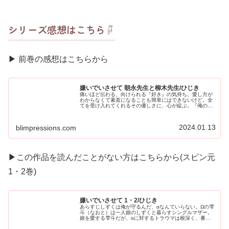
シリーズ感想はこちら☟
▶︎ 前巻の感想はこちらから
嫌いでいさせて 朝永先生と柳木先生/ひじき
痛いほど伝わる、向けられる『好き』の気持ち。愛し方が
わからなくて素直になることも簡単にはできないけど。全
てを受け入れてくれるその優しさに、心が綻ぶ。『俺のこ
とどう思います？』⋆穏やか人気者αｘ強面臆病Ω⋆溢れる愛
しさに、零れた『大好き』。あ...
2024.01.13
blimpressions.com
▶︎この作品を読んだことがない方はこちらから(スピン元
1・2巻)
嫌いでいさせて 1・2/ひじき
あらすじしずくは俺が守るんだ、αなんていらない。Ωの雫
斗（なおと）は一人娘のしずくと暮らすシングルマザー。
娘を愛する雫斗だが、αに対するトラウマは根深く、番は
作らないと決めていた。しかし、むりやり参加させられた