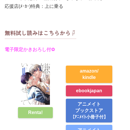
応援店(ﾒｰｶｰ)特典：上に乗る
無料試し読みはこちらから☟
電子限定かきおろし付
✿
amazon/
kindle
ebookjapan
アニメイト
ブックストア
Renta!
【ｱﾆﾒｲﾄ小冊子付】