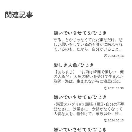
関連記事
嫌いでいさせて 5/ひじき
守る、とかじゃなくてただ嫌なだけ。悲
しい思いをしているのも誰かに触れられ
ているのも。だから、自分がいることで
安心させられるのなら、って。『ダイキ
2023.06.14
に笑っててほしいだけ』“友達”以上の感
情、それがきっと『好き』の気持ち。あ
愛しき人魚/ひじき
らすじ「ママ、発情期っ...
【あらすじ】 「お前は綺麗で優しい 俺
の人魚だ」 人魚の呪いを受けて生まれた
彫師・海は、生まれながらに漆黒に染ま
る右目を持ち、醜い痣が右半身を覆って
2021.03.30
いた。 親からも忌み嫌われた痣を隠すよ
うに見事な入れ墨を入れ、世を忍びなが
嫌いでいさせて 6/ひじき
ら生きる海だったが...
⋆溺愛スパダリαｘ頑張り屋Ω⋆自分の不甲
斐なさに、狭量さに、余裕がなくなって
大切な人を、傷付けて。家族以外、誰も
信用できないけどその努力を知っている
2024.06.13
から。『雫斗さんが信じてる人を俺も信
じる』/湊くんのイヤイヤ期から始まり、
嫌いでいさせて 3/ひじき