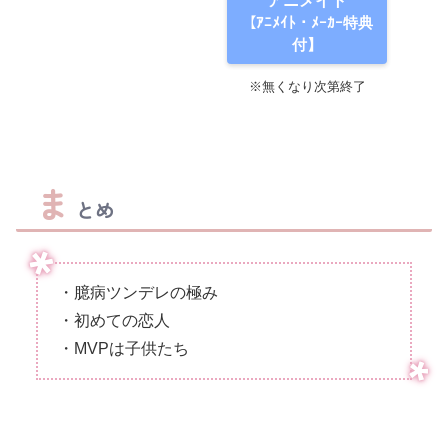
アニメイト
【ｱﾆﾒｲﾄ・ﾒｰｶｰ特典
付】
※無くなり次第終了
ま
とめ
・臆病ツンデレの極み
・初めての恋人
・MVPは子供たち