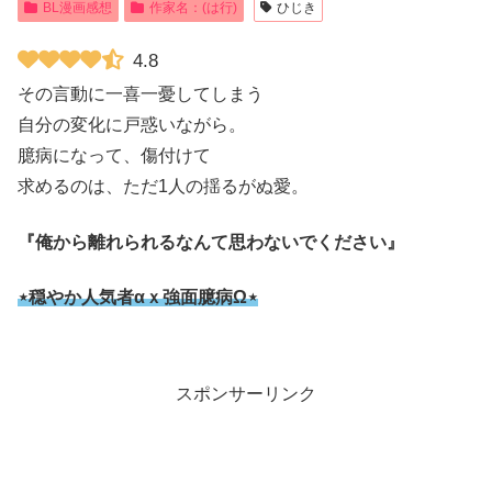
BL漫画感想
作家名：(は行)
ひじき
4.8
その言動に一喜一憂してしまう
自分の変化に戸惑いながら。
臆病になって、傷付けて
求めるのは、ただ1人の揺るがぬ愛。
『俺から離れられるなんて思わないでください』
⋆穏やか人気者αｘ強面臆病Ω⋆
スポンサーリンク