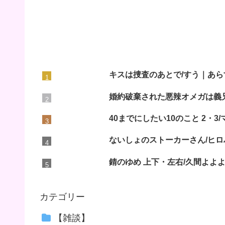
キスは捜査のあとで/すう｜あら
婚約破棄された悪辣オメガは義
40までにしたい10のこと 2・
ないしょのストーカーさん/ヒロ
錆のゆめ 上下・左右/久間よよ
カテゴリー
【雑談】