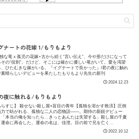
グナートの花嫁 1/もりもより
孤独な竜ｘ孤児の花嫁⋆古から続く“言い伝え”、今や形だけになって
るその“役割”。だけど、そこには確かに優しい竜がいて。愛を渇望
る、ひたむきな嫁がいる。『イグナートで良かった』/君の夜に触れ
で素晴らしいデビューを果たしたもりもより先生の新刊
2024.12.23
の夜に触れる/もりもより
あらすじ】 殺せない殺し屋×盲目の青年【孤独を溶かす救済】圧倒
画力で紡がれる、孤独な二人の恋物語――。期待の新鋭デビュー
！「本当の俺を知ったら…きっとあんたは失望する」殺し屋の千夏
、運命に再会した。運命の名は、佳澄。目の前で兄を亡く...
2022.10.12