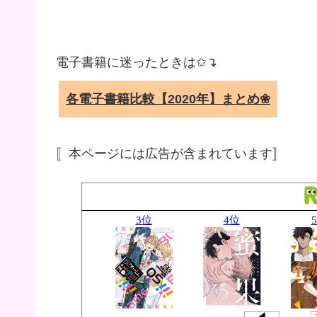
電子書籍に迷ったときは✩↴
各電子書籍比較【2020年】まとめ❀
〚本ページには広告が含まれています〛