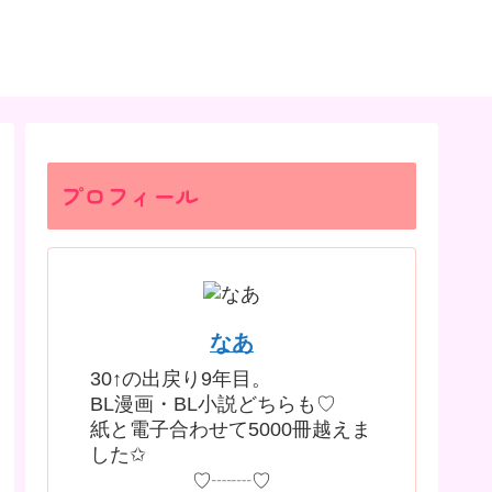
プロフィール
なあ
30↑の出戻り9年目。
BL漫画・BL小説どちらも♡
紙と電子合わせて5000冊越えま
した✩
♡┈┈♡