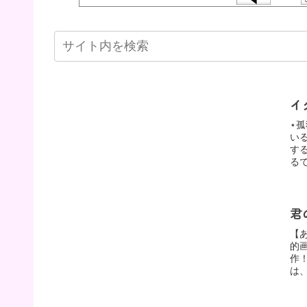
イ
⋆
い
す
る
君
【
的
作
は