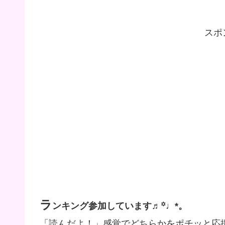
スポ
ラ
ンキング参加しています♬꙳♩*。
「読んだよ！」感覚でどちらかをポチッと応援