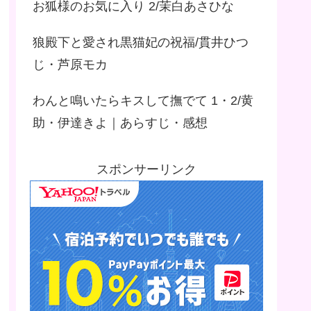
お狐様のお気に入り 2/茉白あさひな
狼殿下と愛され黒猫妃の祝福/貫井ひつ
じ・芦原モカ
わんと鳴いたらキスして撫でて 1・2/黄
助・伊達きよ｜あらすじ・感想
スポンサーリンク