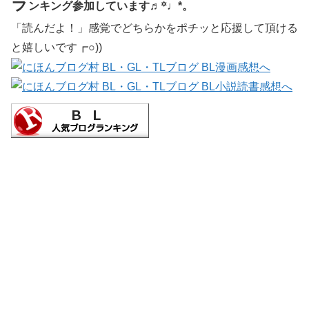
ラ
ンキング参加しています♬꙳♩*。
「読んだよ！」感覚でどちらかをポチッと応援して頂ける
と嬉しいです┏○))