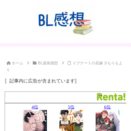
ホーム
BL漫画感想
イグナートの花嫁 1/もりもよ
り
〚記事内に広告が含まれています〛