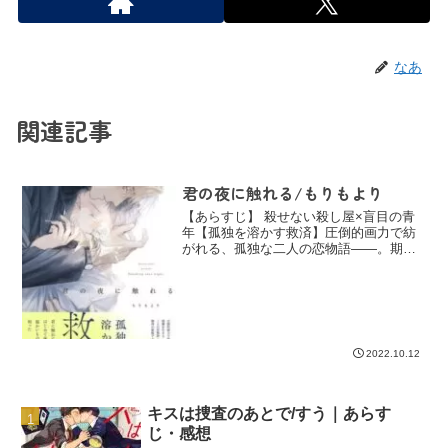
なあ
関連記事
君の夜に触れる/もりもより
【あらすじ】 殺せない殺し屋×盲目の青
年【孤独を溶かす救済】圧倒的画力で紡
がれる、孤独な二人の恋物語――。期待
の新鋭デビュー作！「本当の俺を知った
ら…きっとあんたは失望する」殺し屋の
千夏は、運命に再会した。運命の名は、
佳澄。目の前で兄を亡く...
2022.10.12
キスは捜査のあとで/すう｜あらす
じ・感想