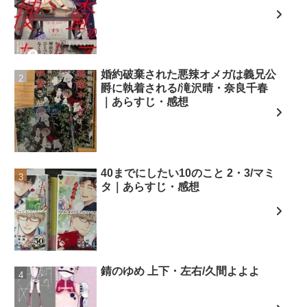
婚約破棄された悪辣オメガは義兄公
爵に執着される/滝沢晴・奈良千春
｜あらすじ・感想
40までにしたい10のこと 2・3/マミ
タ｜あらすじ・感想
錆のゆめ 上下・左右/久間よよよ