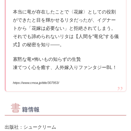
本当に竜が存在したことで〈花嫁〉としての役割
ができたと目を輝かせるリタだったが、イグナー
トから「花嫁は必要ない」と拒絶されてしまう。
それでも諦められないリタは【人間を“竜化”する儀
式】の秘密を知り――。
寡黙な竜×怖いもの知らずの生贄
凍てつく心を癒す、人外嫁入りファンタジーBL！
https://www.cmoa.jp/title/307953/
書
籍情報
出版社：シュークリーム