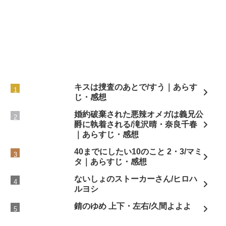
キスは捜査のあとで/すう｜あらす
じ・感想
婚約破棄された悪辣オメガは義兄公
爵に執着される/滝沢晴・奈良千春
｜あらすじ・感想
40までにしたい10のこと 2・3/マミ
タ｜あらすじ・感想
ないしょのストーカーさん/ヒロハ
ルヨシ
錆のゆめ 上下・左右/久間よよよ