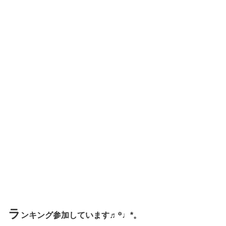
ラ
ンキング参加しています♬꙳♩*。