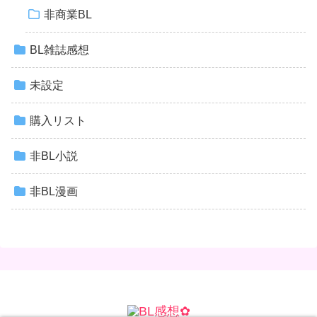
非商業BL
BL雑誌感想
未設定
購入リスト
非BL小説
非BL漫画