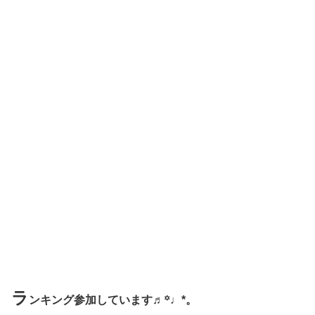
ラ
ンキング参加しています♬꙳♩*。