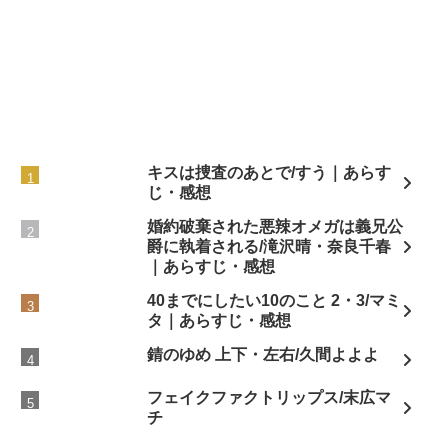
キスは捜査のあとで/すう｜あらす
じ・感想
婚約破棄された悪辣オメガは義兄公
爵に執着される/滝沢晴・奈良千春
｜あらすじ・感想
40までにしたい10のこと 2・3/マミ
タ｜あらすじ・感想
錆のゆめ 上下・左右/久間よよよ
フェイクファクトリップス/末広マ
チ