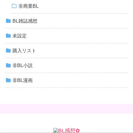
非商業BL
BL雑誌感想
未設定
購入リスト
非BL小説
非BL漫画