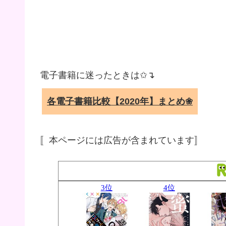
電子書籍に迷ったときは✩↴
各電子書籍比較【2020年】まとめ❀
〚本ページには広告が含まれています〛