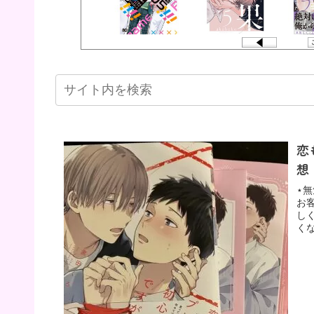
恋
想
⋆
お
し
く