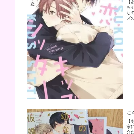
【
ち
ち
ズ
こ
【
家
介