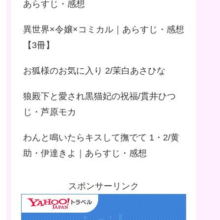
あらすじ・感想
異世界×令嬢×コミカル｜あらすじ・感想
【3冊】
お狐様のお気に入り 2/茉白あさひな
狼殿下と愛され黒猫妃の祝福/貫井ひつ
じ・芦原モカ
わんと鳴いたらキスして撫でて 1・2/黄
助・伊達きよ｜あらすじ・感想
スポンサーリンク