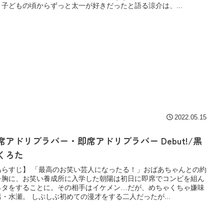
。子どもの頃からずっと太一が好きだったと語る涼介は、...
2022.05.15
席アドリブラバー・即席アドリブラバー Debut!/黒
くろた
あらすじ】 「最高のお笑い芸人になったる！」おばあちゃんとの約
を胸に、お笑い養成所に入学した朝陽は初日に即席でコンビを組ん
ネタをすることに。その相手はイケメン…だが、めちゃくちゃ嫌味
男・水瀬。 しぶしぶ初めての漫才をする二人だったが...