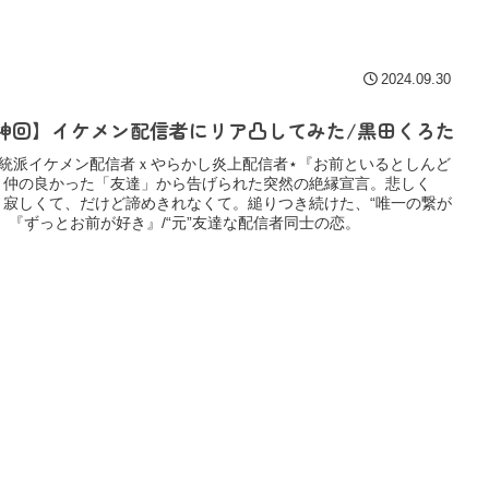
2024.09.30
神回】イケメン配信者にリア凸してみた/黒田くろた
正統派イケメン配信者ｘやらかし炎上配信者⋆『お前といるとしんど
』仲の良かった「友達」から告げられた突然の絶縁宣言。悲しく
、寂しくて、だけど諦めきれなくて。縋りつき続けた、“唯一の繋が
”。『ずっとお前が好き』/“元”友達な配信者同士の恋。