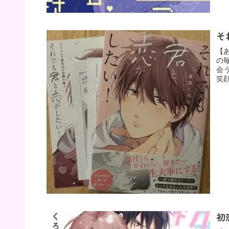
そ
【
の
会
笑
初