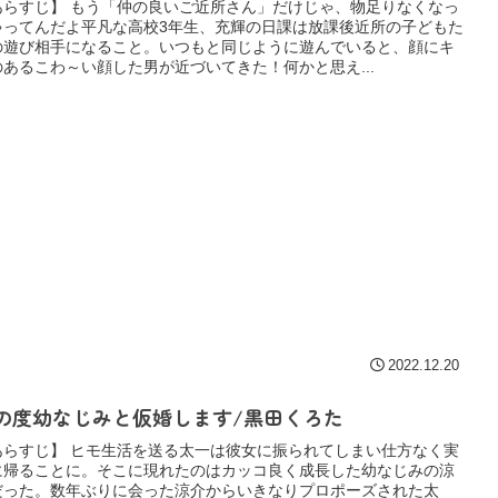
あらすじ】 もう「仲の良いご近所さん」だけじゃ、物足りなくなっ
ゃってんだよ平凡な高校3年生、充輝の日課は放課後近所の子どもた
の遊び相手になること。いつもと同じように遊んでいると、顔にキ
のあるこわ～い顔した男が近づいてきた！何かと思え...
2022.12.20
の度幼なじみと仮婚します/黒田くろた
あらすじ】 ヒモ生活を送る太一は彼女に振られてしまい仕方なく実
に帰ることに。そこに現れたのはカッコ良く成長した幼なじみの涼
だった。数年ぶりに会った涼介からいきなりプロポーズされた太