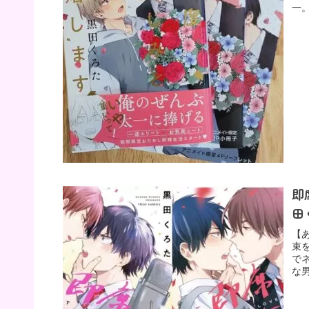
一
即
田
【
束
で
な