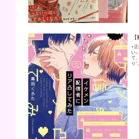
【
⋆
い
て
り