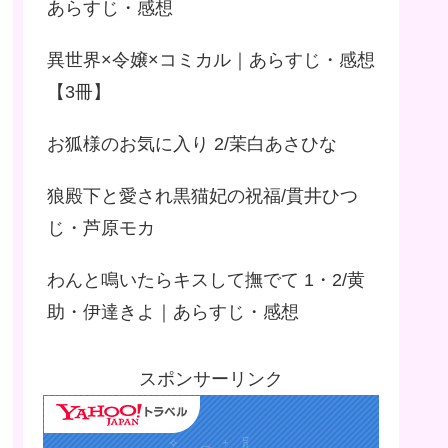
あらすじ・感想
異世界×令嬢×コミカル｜あらすじ・感想
【3冊】
お狐様のお気に入り 2/茉白あさひな
狼殿下と愛され黒猫妃の祝福/貫井ひつ
じ・芦原モカ
わんと鳴いたらキスして撫でて 1・2/黄
助・伊達きよ｜あらすじ・感想
スポンサーリンク