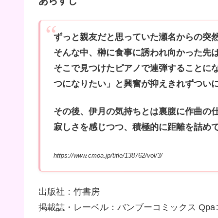
あらすじ
ずっと親友だと思っていた瀬名からの突
そんな中、榊に食事に誘われ向かった先
そこで見つけたピアノで連弾することに
つになりたい」と興奮が抑えきれずつい
その後、伊月の気持ちとは裏腹に作曲の
寂しさを感じつつ、積極的に距離を詰め
https://www.cmoa.jp/title/138762/vol/3/
出版社：竹書房
掲載誌・レーベル：バンブーコミックス Qp