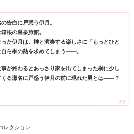
然の告白に戸惑う伊月。
は箱根の温泉旅館。
なった伊月は、榊と演奏する楽しさに「もっとひと
に自ら榊の熱を求めてしまう――。
仕事が終わるとあっさり家を出てしまった榊に少し
てくる瀬名に戸惑う伊月の前に現れた男とは――？
aコレクション