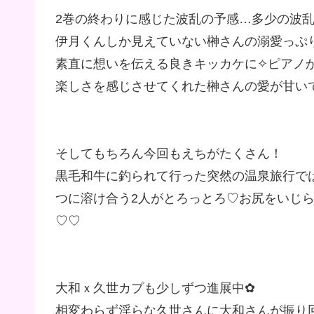
2巻の終わりに感じた波乱の予感…多少の波
伊月くんしか見えていない榊さんの溺愛っぷ
素直に想いを伝える良きキッカケに✧ピアノ
楽しさを感じさせてくれた榊さんの愛が甘いで
そしてもちろん今回もえちがたくさん！
黒毛和牛に釣られて行った突然の温泉旅行で
つに溶け合う2人がとろっとろ♡お尻をいじ
♡♡
大和ｘ久世カプも少しずつ進展中✿
相変わらず淫らな久世さんに大和さんが振り