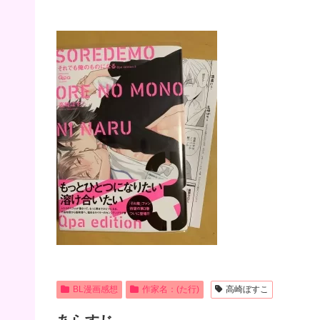
BL漫画感想
作家名：(た行)
高崎ぼすこ