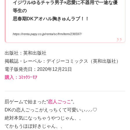
イジワルゆるチャラ男子×恋愛に不器用で一途な優
等生の
思春期DKアオハル胸きゅんラブ！！
https://renta.papy.co.jp/renta/sc/frm/item/236597/
出版社：英和出版社
掲載誌・レーベル：デイジーコミックス（英和出版社）
電子版発売日：2020年12月21日
購入：ｺﾐｯｸｼｰﾓｱ
罰ゲームで始まった“
恋人ごっこ
”。
DKの恋人ごっこがえっちくて可愛いぃ⸝⸝⸝♡
絶対本気になっちゃうやつじゃん、、
てかもうほぼ好きじゃん、、