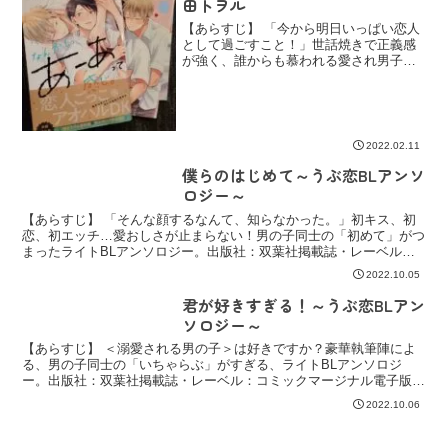
田トヲル
【あらすじ】 「今から明日いっぱい恋人
として過ごすこと！」世話焼きで正義感
が強く、誰からも慕われる愛され男子、
守谷。林間学校の夜、クラスメイトと王
様ゲームをすることになり、“一日恋人同
士で過ごす”罰ゲームに選ばれたのは、成
績優秀なのに授業サ...
2022.02.11
僕らのはじめて～うぶ恋BLアンソ
ロジー～
【あらすじ】 「そんな顔するなんて、知らなかった。」初キス、初
恋、初エッチ…愛おしさが止まらない！男の子同士の「初めて」がつ
まったライトBLアンソロジー。出版社：双葉社掲載誌・レーベル：
コミックマージナル電子版発売日：2021年12月10日...
2022.10.05
君が好きすぎる！～うぶ恋BLアン
ソロジー～
【あらすじ】 ＜溺愛される男の子＞は好きですか？豪華執筆陣によ
る、男の子同士の「いちゃらぶ」がすぎる、ライトBLアンソロジ
ー。出版社：双葉社掲載誌・レーベル：コミックマージナル電子版発
売日：2022年08月19日紙の本の発売：2022年08...
2022.10.06