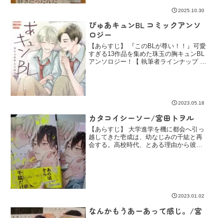
キラ…だけじゃない。
2025.10.30
ぴゅあキュンBL コミックアンソ
ロジー
【あらすじ】 『このBLが尊い！！』可愛
すぎる13作品を集めた珠玉の胸キュンBL
アンソロジー！【 執筆者ラインナップ 】
《Cover illustration&shorts》宮田トヲル
《STORY》あさみ青子…「愛を込めたコ
ーヒーはいかが？...
2023.05.18
カタコイシーソー/宮田トヲル
【あらすじ】 大学進学を機に都会へ引っ
越してきた壱成は、幼なじみの千紘と再
会する。高校時代、とある理由から彼を
避けていた壱成だが、千紘に特別視され
たい気持ちは今も変わらずアタックを開
始！ しかし、千紘は何か事情を抱えて
いるようで…？ 再会か...
2023.01.02
なんかもうあーあって感じ。/宮