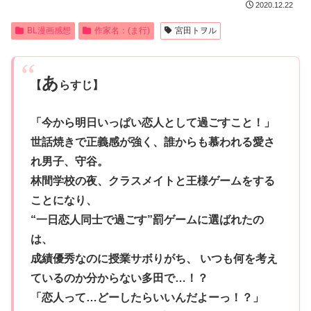
2020.12.22
BL漫画感想
作家名：(ま行)
宮田トヲル
あ
【
らすじ】
「今から明日いっぱい恋人として過ごすこと！」
世話焼きで正義感が強く、誰からも慕われる愛さ
れ男子、守谷。
林間学校の夜、クラスメイトと王様ゲームをする
ことになり、
“一日恋人同士で過ごす”罰ゲームに選ばれたの
は、
成績優秀なのに授業サボりがち、 いつも何を考え
ているのか分からない多田で…！？
「恋人って…どーしたらいいんだよーっ！？」