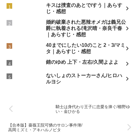
キスは捜査のあとで/すう｜あらす
じ・感想
婚約破棄された悪辣オメガは義兄公
爵に執着される/滝沢晴・奈良千春
｜あらすじ・感想
40までにしたい10のこと 2・3/マミ
タ｜あらすじ・感想
錆のゆめ 上下・左右/久間よよよ
ないしょのストーカーさん/ヒロハ
ルヨシ
騎士は身代わり王子に忠愛を捧ぐ/櫛野ゆ
い・金ひかる
【合本版】薔薇王院可憐のサロン事件簿/
高岡ミズミ・アキハルノビタ