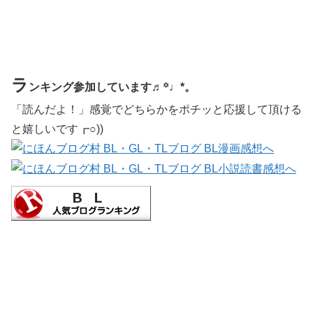
ラ
ンキング参加しています♬꙳♩*。
「読んだよ！」感覚でどちらかをポチッと応援して頂ける
と嬉しいです┏○))