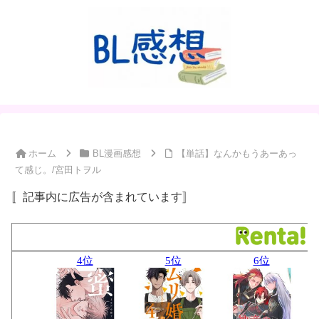
ホーム
BL漫画感想
【単話】なんかもうあーあっ
て感じ。/宮田トヲル
〚記事内に広告が含まれています〛