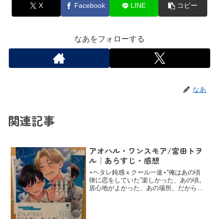
X
Facebook
LINE
コピー
なあをフォローする
なあ
関連記事
アオハル・ワンスモア/宮田トヲ
ル｜あらすじ・感想
⋆ヘタレ鈍感ｘクール一途⋆“俺はあの頃
律に恋をしていた”楽しかった、あの頃。
居心地がよかった、あの場所。だからも
う1度、だから、今度こそ。2人で始め
る、おかわりアオハル。『どんな律も好
き』/アオハル、と言えば学生時代のキラ