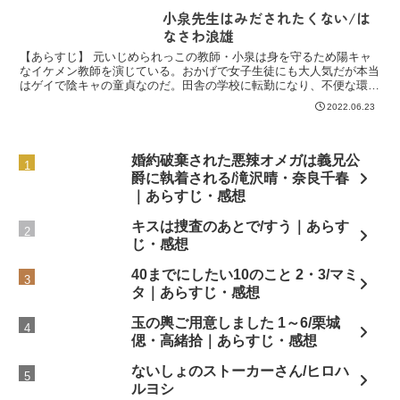
小泉先生はみだされたくない/は
なさわ浪雄
【あらすじ】 元いじめられっこの教師・小泉は身を守るため陽キャ
なイケメン教師を演じている。おかげで女子生徒にも大人気だが本当
はゲイで陰キャの童貞なのだ。田舎の学校に転勤になり、不便な環境
と嘘の自分を演じるストレスで泣きたい日々。さらに威圧的...
2022.06.23
婚約破棄された悪辣オメガは義兄公
爵に執着される/滝沢晴・奈良千春
｜あらすじ・感想
キスは捜査のあとで/すう｜あらす
じ・感想
40までにしたい10のこと 2・3/マミ
タ｜あらすじ・感想
玉の輿ご用意しました 1～6/栗城
偲・高緒拾｜あらすじ・感想
ないしょのストーカーさん/ヒロハ
ルヨシ