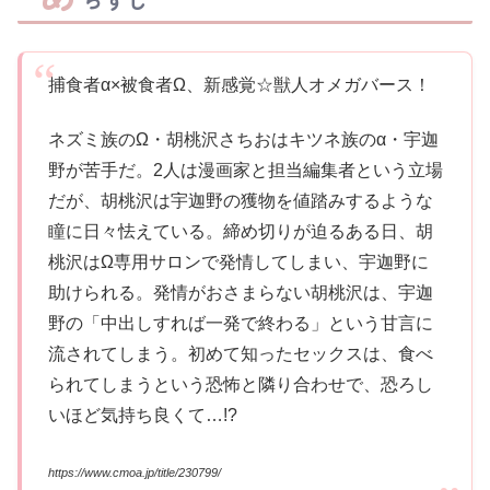
捕食者α×被食者Ω、新感覚☆獣人オメガバース！
ネズミ族のΩ・胡桃沢さちおはキツネ族のα・宇迦
野が苦手だ。2人は漫画家と担当編集者という立場
だが、胡桃沢は宇迦野の獲物を値踏みするような
瞳に日々怯えている。締め切りが迫るある日、胡
桃沢はΩ専用サロンで発情してしまい、宇迦野に
助けられる。発情がおさまらない胡桃沢は、宇迦
野の「中出しすれば一発で終わる」という甘言に
流されてしまう。初めて知ったセックスは、食べ
られてしまうという恐怖と隣り合わせで、恐ろし
いほど気持ち良くて…!?
https://www.cmoa.jp/title/230799/