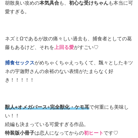
胡散臭い攻めの
本気具合
も、
初心な受けちゃん
も本当に可
愛すぎる。
ネズミΩであるが故の痛々しい過去も、捕食者としての葛
藤もあるけど、それを
上回る愛
がすごい♡
捕食セックス
がめちゃくちゃえっちくて、飄々としたキツ
ネの宇迦野さんの余裕のない表情がたまらなく好
き！！！！！
獣人+オメガバース
+
完全獣化・ケモ耳
で何重にも美味し
い！！
続編も決まっている可愛すぎる作品。
特装版小冊子
は恋人になってからの
初ヒート
です♡