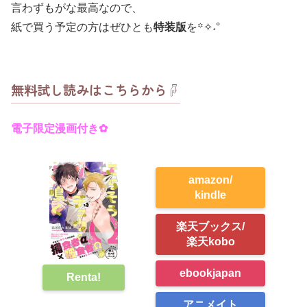
言わずもがな最高なので、
紙で買う予定の方はぜひとも
特装版
を꙳✧˖°
無料試し読みはこちらから☟
電子限定漫画付き✿
amazon/
kindle
楽天ブックス/
楽天kobo
ebookjapan
Renta!
アニメイト