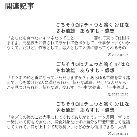
関連記事
ごちそうΩはチュウと鳴く 2/はな
さわ浪雄｜あらすじ・感想
『あなたを食べたいキツネだってこと 忘れて貰っては困り
ますよ』完璧彼氏に愛されて浮かれて色ボケして、仕事が上手くいか
なくて。だけど、作家として、恋人として大切に想ってくれるその愛
に“食べられてもしょうがない”とそう、思えるほどの覚悟...
2023.07.06
ごちそうΩはチュウと鳴く 4/はな
さわ浪雄｜あらすじ・感想
『キツネの私と番になっていただけますか？』あらゆる苦難を乗り越
えて。心を繋げた2人に課せられた、新たな試練。だけど2人だから
こそ見つけられた、新たな道。交わす、“一生”の約束。『一生俺以外
食べちゃ駄目だよ』⋆エリート捕食者αｘ餌界の王Ω⋆▶...
2025.12.30
ごちそうΩはチュウと鳴く 3/はな
さわ浪雄｜あらすじ・感想
『ネズミの俺のこと大事にしてくれてありがとう』一ヶ月間、ずっと
一緒にいて何もできない、捕食対象なはずの自分を甲斐甲斐しく世話
してくれて。口が上手くて胡散臭い、けど心から信用できる、大切
な。『一緒に頑張っていただけますか？』⋆エリート捕食者α...
2025.01.14