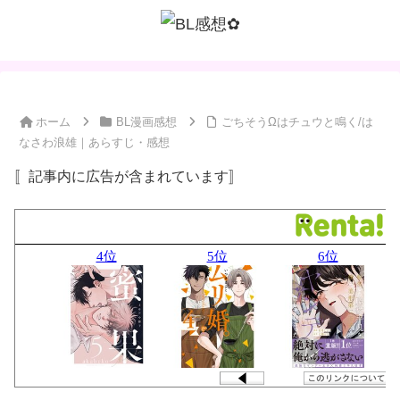
ホーム
BL漫画感想
ごちそうΩはチュウと鳴く/は
なさわ浪雄｜あらすじ・感想
〚記事内に広告が含まれています〛