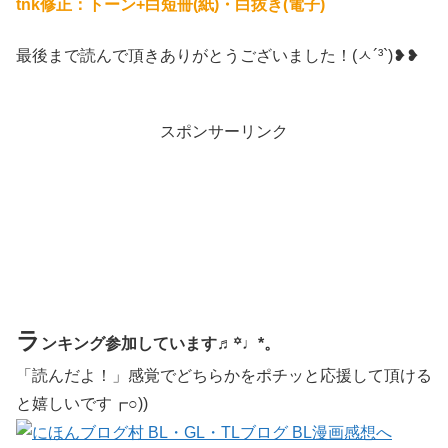
tnk修正：トーン+白短冊(紙)・白抜き(電子)
最後まで読んで頂きありがとうございました！(ㅅ´³`)❥❥
スポンサーリンク
ラ
ンキング参加しています♬꙳♩*。
「読んだよ！」感覚でどちらかをポチッと応援して頂ける
と嬉しいです┏○))