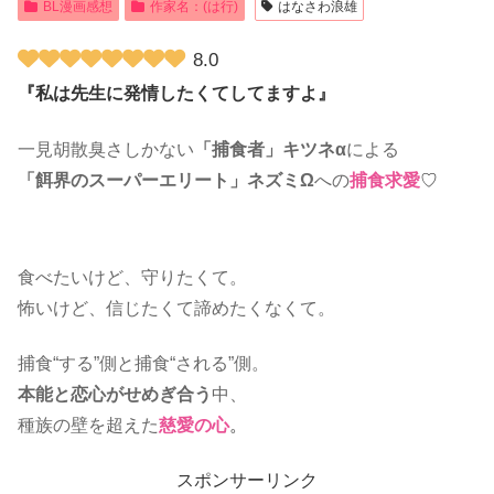
BL漫画感想
作家名：(は行)
はなさわ浪雄
8.0
『私は先生に発情したくてしてますよ』
一見胡散臭さしかない
「捕食者」キツネα
による
「餌界のスーパーエリート」ネズミΩ
への
捕食求愛
♡
食べたいけど、守りたくて。
怖いけど、信じたくて諦めたくなくて。
捕食“する”側と捕食“される”側。
本能と恋心がせめぎ合う
中、
種族の壁を超えた
慈愛の心
。
スポンサーリンク