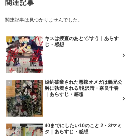
関連記事
関連記事は見つかりませんでした。
キスは捜査のあとで/すう｜あらす
じ・感想
婚約破棄された悪辣オメガは義兄公
爵に執着される/滝沢晴・奈良千春
｜あらすじ・感想
40までにしたい10のこと 2・3/マミ
タ｜あらすじ・感想