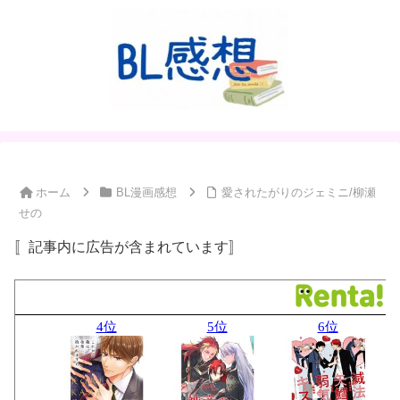
ホーム
BL漫画感想
愛されたがりのジェミニ/柳瀬
せの
〚記事内に広告が含まれています〛