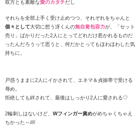
双方とも素敵な
愛のカタチ
だし
それらを全部上手く受け止めつつ、それぞれをちゃんと
個々として
大切に想う冴くんの
無自覚包容力
が、「セット
売り」ばかりだった2人にとってどれだけ惹かれるものだ
ったんだろうって思うと、何だかとってもほわほわした気
持ちに。
戸惑うままに2人にイかされて、エネマ＆貞操帯で受ける
辱め。
拒絶しても絆されて、最後はしっかり2人に愛される♡
2輪刺しはないけど、
Wフィンガー責め
がめちゃくちゃえ
ちかった～////