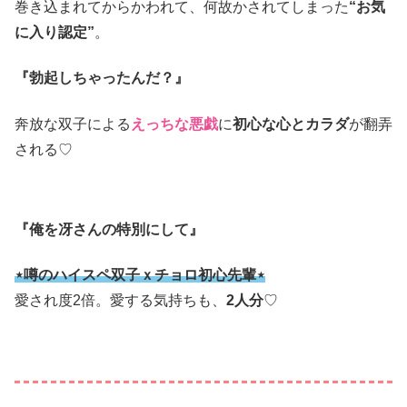
巻き込まれてからかわれて、何故かされてしまった
“お気
に入り認定”
。
『勃起しちゃったんだ？』
奔放な双子による
えっちな悪戯
に
初心な心とカラダ
が翻弄
される♡
『俺を冴さんの特別にして』
⋆噂のハイスペ双子ｘチョロ初心先輩⋆
愛され度2倍。愛する気持ちも、
2人分
♡