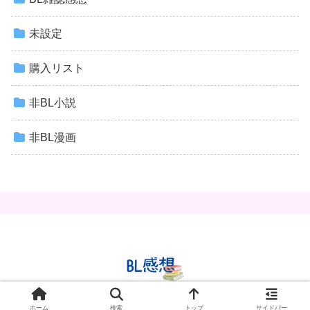
未設定
購入リスト
非BL小説
非BL漫画
© 2020 BL感想✿.
ホーム
検索
トップ
サイドバー