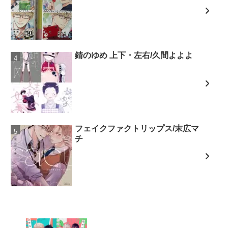
錆のゆめ 上下・左右/久間よよよ
フェイクファクトリップス/末広マ
チ