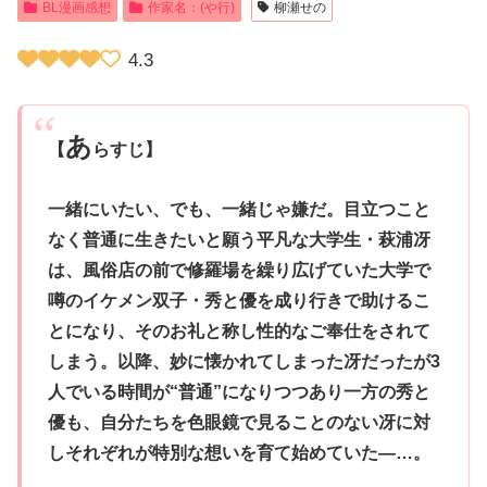
BL漫画感想
作家名：(や行)
柳瀬せの
4.3
あ
【
らすじ】
一緒にいたい、でも、一緒じゃ嫌だ。目立つこと
なく普通に生きたいと願う平凡な大学生・萩浦冴
は、風俗店の前で修羅場を繰り広げていた大学で
噂のイケメン双子・秀と優を成り行きで助けるこ
とになり、そのお礼と称し性的なご奉仕をされて
しまう。以降、妙に懐かれてしまった冴だったが3
人でいる時間が“普通”になりつつあり一方の秀と
優も、自分たちを色眼鏡で見ることのない冴に対
しそれぞれが特別な想いを育て始めていた―…。