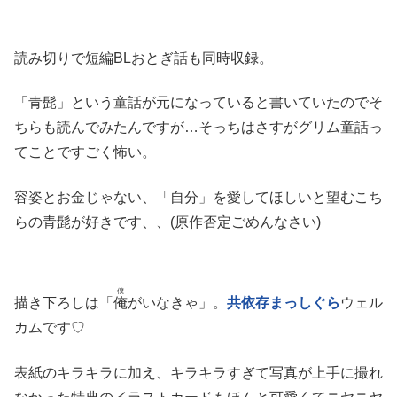
読み切りで短編BLおとぎ話も同時収録。
「青髭」という童話が元になっていると書いていたのでそ
ちらも読んでみたんですが…そっちはさすがグリム童話っ
てことですごく怖い。
容姿とお金じゃない、「自分」を愛してほしいと望むこち
らの青髭が好きです、、(原作否定ごめんなさい)
僕
描き下ろしは「
俺
がいなきゃ」。
共依存まっしぐら
ウェル
カムです♡
表紙のキラキラに加え、キラキラすぎて写真が上手に撮れ