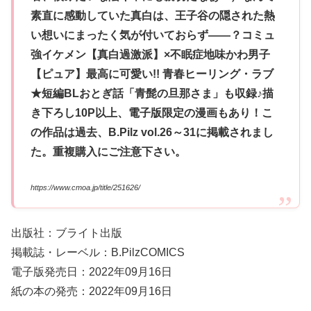
素直に感動していた真白は、王子谷の隠された熱
い想いにまったく気が付いておらず――？コミュ
強イケメン【真白過激派】×不眠症地味かわ男子
【ピュア】最高に可愛い!! 青春ヒーリング・ラブ
★短編BLおとぎ話「青髭の旦那さま」も収録♪描
き下ろし10P以上、電子版限定の漫画もあり！こ
の作品は過去、B.Pilz vol.26～31に掲載されまし
た。重複購入にご注意下さい。
https://www.cmoa.jp/title/251626/
出版社：ブライト出版
掲載誌・レーベル：B.PilzCOMICS
電子版発売日：2022年09月16日
紙の本の発売：2022年09月16日