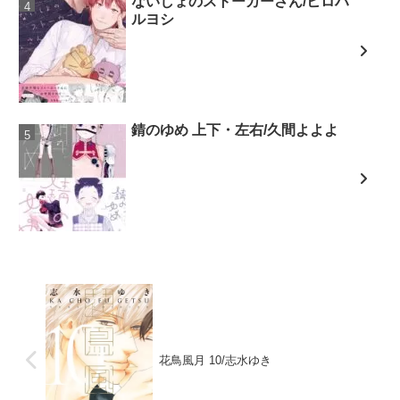
ないしょのストーカーさん/ヒロハ
ルヨシ
錆のゆめ 上下・左右/久間よよよ
花鳥風月 10/志水ゆき