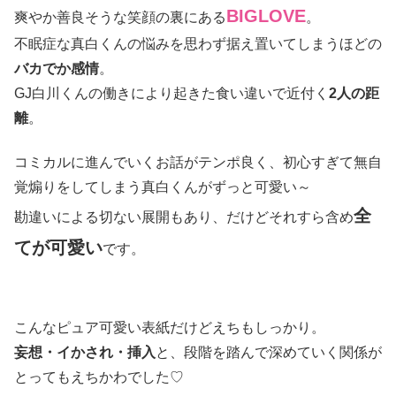
BIGLOVE
爽やか善良そうな笑顔の裏にある
。
不眠症な真白くんの悩みを思わず据え置いてしまうほどの
バカでか感情
。
GJ白川くんの働きにより起きた食い違いで近付く
2人の距
離
。
コミカルに進んでいくお話がテンポ良く、初心すぎて無自
覚煽りをしてしまう真白くんがずっと可愛い～
全
勘違いによる切ない展開もあり、だけどそれすら含め
てが可愛い
です。
こんなピュア可愛い表紙だけどえちもしっかり。
妄想・イかされ・挿入
と、段階を踏んで深めていく関係が
とってもえちかわでした♡