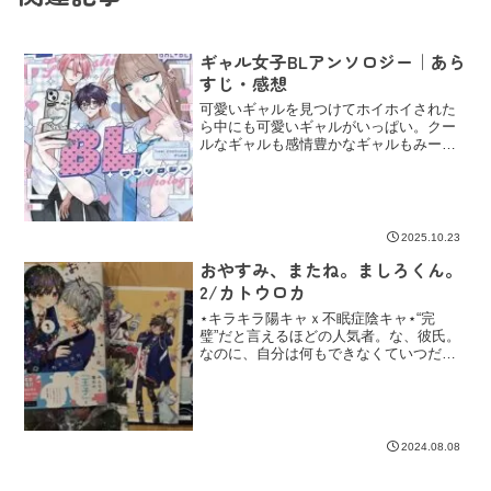
ギャル女子BLアンソロジー｜あら
すじ・感想
可愛いギャルを見つけてホイホイされた
ら中にも可愛いギャルがいっぱい。クー
ルなギャルも感情豊かなギャルもみーー
んな可愛かった！！！そして、そんなギ
ャルたちの横でLを育むBたちも、もちろ
ん可愛い♡可愛い＆いい子だらけのハッ
ピーアンソロ、
2025.10.23
おやすみ、またね。ましろくん。
2/カトウロカ
⋆キラキラ陽キャｘ不眠症陰キャ⋆“完
璧”だと言えるほどの人気者。な、彼氏。
なのに、自分は何もできなくていつだっ
て与えられるばかりで、それでも。『ー
ー俺のこと嫌いになった？』/約2年ぶり
の続編っ✩2巻のカバーもキラキラ～♡相
変わらずやかましい
2024.08.08