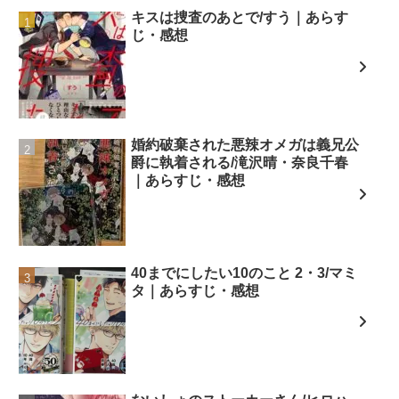
キスは捜査のあとで/すう｜あらす
じ・感想
婚約破棄された悪辣オメガは義兄公
爵に執着される/滝沢晴・奈良千春
｜あらすじ・感想
40までにしたい10のこと 2・3/マミ
タ｜あらすじ・感想