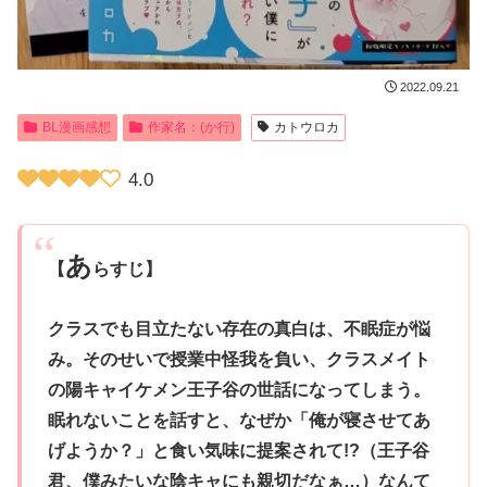
2022.09.21
BL漫画感想
作家名：(か行)
カトウロカ
4.0
あ
【
らすじ】
クラスでも目立たない存在の真白は、不眠症が悩
み。そのせいで授業中怪我を負い、クラスメイト
の陽キャイケメン王子谷の世話になってしまう。
眠れないことを話すと、なぜか「俺が寝させてあ
げようか？」と食い気味に提案されて!?（王子谷
君、僕みたいな陰キャにも親切だなぁ…）なんて