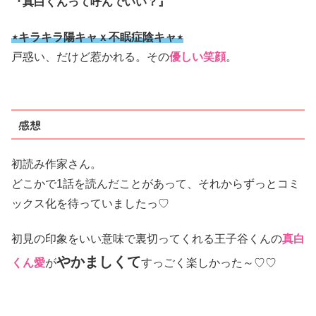
『真白くんって呼んでいい？』
⋆キラキラ陽キャｘ不眠症陰キャ⋆
戸惑い、だけど惹かれる。その
優しい笑顔
。
感想
初読み作家さん。
どこかで1話を読んだことがあって、それからずっとコミ
ックス化を待っていましたっ♡
初見の印象をいい意味で裏切ってくれる王子谷くんの
真白
やかましくて
くん愛
が
すっごく楽しかった～♡♡