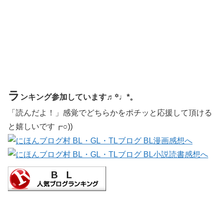
ラ
ンキング参加しています♬꙳♩*。
「読んだよ！」感覚でどちらかをポチッと応援して頂ける
と嬉しいです┏○))