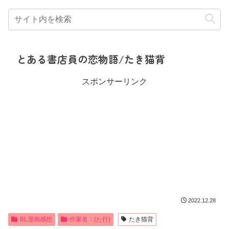
とある書店員の恋物語/たき猫背
スポンサーリンク
2022.12.28
BL漫画感想
作家名：(た行)
たき猫背