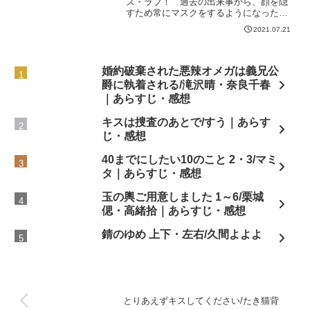
ズ・ラブ！ 過去の出来事から、顔を隠
すため常にマスクをするようになったジ
ロー。今も変な男に絡まれ続けていた
2021.07.21
が、二日連続でサラリーマンの藤に助け
られる。それ以来、ジローを心配した藤
と途中まで一緒に帰るこ...
婚約破棄された悪辣オメガは義兄公
爵に執着される/滝沢晴・奈良千春
｜あらすじ・感想
キスは捜査のあとで/すう｜あらす
じ・感想
40までにしたい10のこと 2・3/マミ
タ｜あらすじ・感想
玉の輿ご用意しました 1～6/栗城
偲・高緒拾｜あらすじ・感想
錆のゆめ 上下・左右/久間よよよ
とりあえずキスしてください/たき猫背