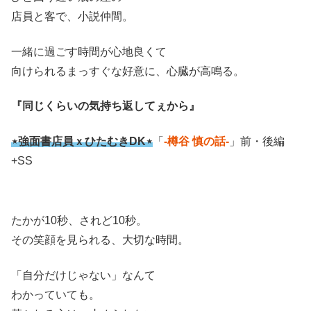
店員と客で、小説仲間。
一緒に過ごす時間が心地良くて
向けられるまっすぐな好意に、心臓が高鳴る。
『同じくらいの気持ち返してぇから』
⋆強面書店員ｘひたむきDK⋆
「
-樽谷 慎の話-
」前・後編
+SS
たかが10秒、されど10秒。
その笑顔を見られる、大切な時間。
「自分だけじゃない」なんて
わかっていても。