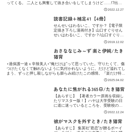
ってくる。 二人とも興奮して抜き合いをしてしまうけど……!?出版
社：KADOKAWA / エンターブレイン掲載誌...
2022.12.27
読書記録+補足41【4冊】
せんせいはわるいこ、ですか？【電子限
定描き下ろし漫画付き】山口すぐりせん
せいはわるいこ、ですか？/山口すぐり
【あらすじ】 子供がだいだいだーーいす
2019.12.02
き!な、ゆうすけ先生は昼間は保育園で園
児たちにモテモテのデレデレ、そして夜
おさななじみ～ず 楽と伊純/たき
な夜な数多のセフレ達...
猫背
⋆過保護一途ｘ辛辣美人⋆“俺だけは”って思っていた。守りたくて、傷
つけたくなくて触れないように気付かれないように。だけど溢れてし
まう、ずっと押し殺しながらも膨らみ続けたこの感情。『楽だけ特別
な』/いつもピュアきゅんを与えてくださるたき猫背先生の新刊、
2025.04.02
あなたに焦がれる365日/たき猫背
【あらすじ】 【著者カラー原画を収録し
たリマスター版！】ハヤは大学受験の日
に道に迷っているところを、受験校の在
学生の穂高に助けられる。無事合格し、
2022.12.24
助けてくれたお礼を言うため、穂高を探
し出したハヤは彼と同じサークルに入
彼がマスクを外すとき/たき猫背
る。穂高と話すようになり...
【あらすじ】 集英社“君恋”が贈るボーイ