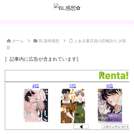
ホーム
BL漫画感想
とある書店員の恋物語/たき猫
背
〚記事内に広告が含まれています〛