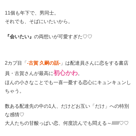
11個も年下で、男同士。
それでも、そばにいたいから。
『会いたい』
の両想いが可愛すぎた♡♡
2カプ目「
-古賀 久嗣の話-
」は配達員さんに恋をする書店
初心かわ
員・古賀さんが最高に
。
ほんの小さなことでも一喜一憂する恋心にキュンキュンし
ちゃう。
数ある配達先の中の1人、だけどお互い「だけ」への特別
な感情♡
大人たちの甘酸っぱい恋、何度読んでも悶える～//////♡♡