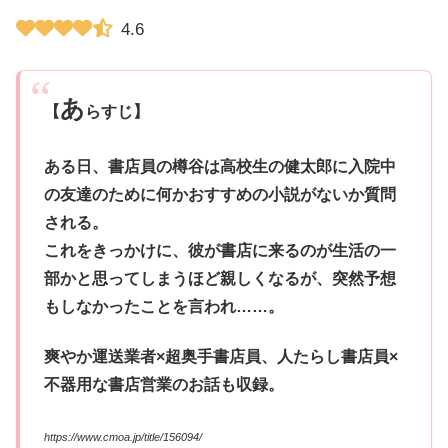
4.6
あ
【
らすじ】
ある日、書店員の樽谷は高校生の健太郎に入院中
の友達のために何かおすすめの小説がないか質問
される。
これをきっかけに、彼が書店に来るのが生活の一
部かと思ってしまうほど親しくなるが、突然予想
もしなかったことを言われ……。
爽やか運送業者×超奥手書店員、人たらし書店員×
不器用な書店営業のお話も収録。
https://www.cmoa.jp/title/156094/