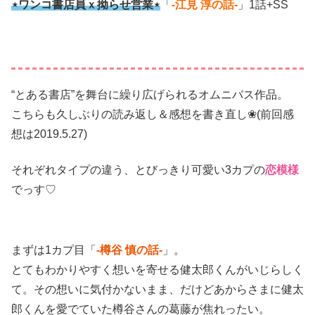
⋆ワンコ書店員ｘ拗らせ営業⋆
「
-江見 淳の話-
」1話+SS
“とある書店”を舞台に繰り広げられるオムニバス作品。
こちらも久しぶりの読み返し＆感想を書き直し❀(前回感
想は2019.5.27)
それぞれタイプの違う、とびっきり可愛い3カプの
恋模様
でっす♡
まずは1カプ目「
-樽谷 慎の話-
」。
とてもわかりやすく想いを寄せる健太郎くんがいじらしく
て。その想いに気付かないまま、だけどあからさまに健太
郎くんを愛でていた樽谷さんの葛藤が焦れったい。