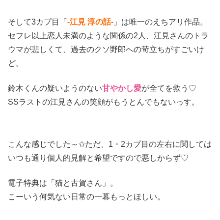
そして3カプ目「
-江見 淳の話-
」は唯一のえちアリ作品。
セフレ以上恋人未満のような関係の2人、江見さんのトラ
ウマが悲しくて、過去のクソ野郎への苛立ちがすごいけ
ど。
鈴木くんの疑いようのない
甘やかし愛
が全てを救う♡
SSラストの江見さんの笑顔がもうとんでもないっす。
こんな感じでした～✩ただ、1・2カプ目の左右に関しては
いつも通り個人的見解と希望ですので悪しからず♡
電子特典は「猫と古賀さん」。
こーいう何気ない日常の一幕もっとほしい。