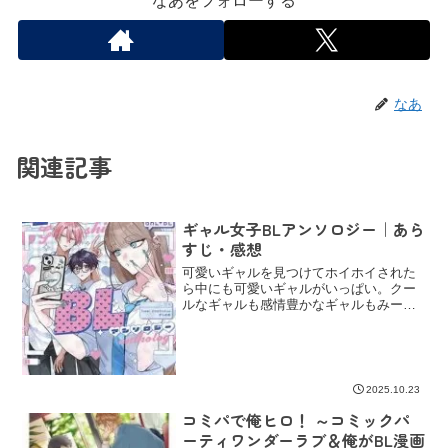
なあをフォローする
なあ
関連記事
ギャル女子BLアンソロジー｜あら
すじ・感想
可愛いギャルを見つけてホイホイされた
ら中にも可愛いギャルがいっぱい。クー
ルなギャルも感情豊かなギャルもみーー
んな可愛かった！！！そして、そんなギ
ャルたちの横でLを育むBたちも、もちろ
ん可愛い♡可愛い＆いい子だらけのハッ
ピーアンソロ、
2025.10.23
コミパで俺ヒロ！ ～コミックパ
ーティワンダーラブ＆俺がBL漫画