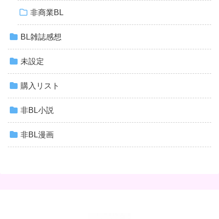
非商業BL
BL雑誌感想
未設定
購入リスト
非BL小説
非BL漫画