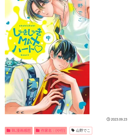
2023.09.23
BL漫画感想
作家名：(や行)
山野でこ