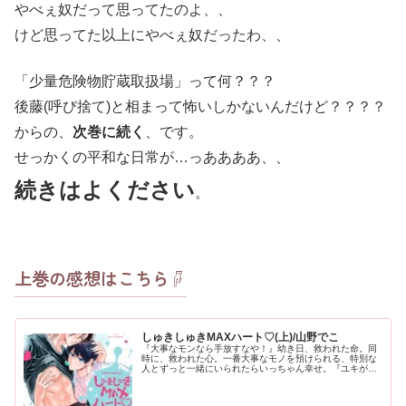
やべぇ奴だって思ってたのよ、、
けど思ってた以上にやべぇ奴だったわ、、
「少量危険物貯蔵取扱場」って何？？？
後藤(呼び捨て)と相まって怖いしかないんだけど？？？？
からの、
次巻に続く
、です。
せっかくの平和な日常が…っああああ、、
続きはよください
。
上巻の感想はこちら☟
しゅきしゅきMAXハート♡(上)/山野でこ
『大事なモンなら手放すなや！』幼き日、救われた命。同
時に、救われた心。一番大事なモノを預けられる、特別な
人とずっと一緒にいられたらいっちゃん幸せ。『ユキが好
き』⋆無邪気ワンコｘ男前美人⋆何度でも、何回でも伝えた
い。この強い想い。あらすじ苦学...