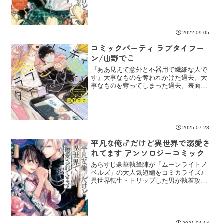
って、え？俺がそっち側なの？/湯本み
こ・のらねことすていぬ」✿転生して知
るその寂...
2022.09.05
コミックパーティ ラブタイフー
ン/山野でこ
『ああ見えて意外と不器用で繊細な人で
す』大事なものを奪われかけた過去。大
事なものを奪ってしまった過去。表面上
スペックだけの評価が多い中で“自分”をわ
かってくれる人がいることが、大切な人
がわかってくれていることが。じんわ
り、こそばゆい。⋆スパ...
2025.07.28
平凡な俺♂だけど異世界で溺愛さ
れてます アンソロジーコミック
あらすじ豪華執筆陣が「ムーンライトノ
ベルズ」の大人気短編をコミカライズ♪
異世界転生・トリップした男が執着攻め
されちゃう、♂×♂の甘くてハッピーな溺
愛ストーリー5編を収録！ ＜カバーイラ
スト＞藤未都也 書籍情報出版社：一迅社
掲載誌・レーベル...
2021.04.14