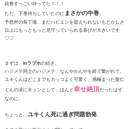
続巻すっごい待ってた！！！
まさかの中巻
ただ、下巻待ちしていたのに
。
予想外の長丁場、まだハピエンを迎えられないもどかしさ
以上にもっともっと見守っていられる喜びが大きいです
♡♡
まずは、
inラブホ
の続き。
ハジメテ同士のハジメテ、なんやかんやを経て繋がれて。
ユキくんはどこまでもカッコよく可愛く、感極まった龍仁
幸せ絶頂
くんの涙にキュンとして…ほんと
だったはず
なのに。
ユキくん死に過ぎ問題勃発
ちょっと…
。