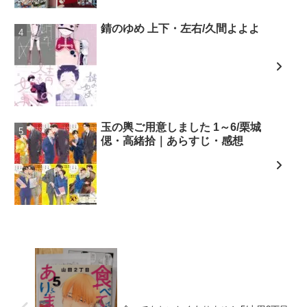
錆のゆめ 上下・左右/久間よよよ
玉の輿ご用意しました 1～6/栗城
偲・高緒拾｜あらすじ・感想