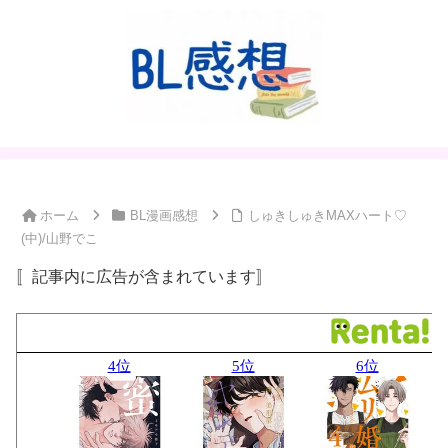
ホーム
BL漫画感想
しゅきしゅきMAXハート♡
(中)/山野でこ
〚記事内に広告が含まれています〛