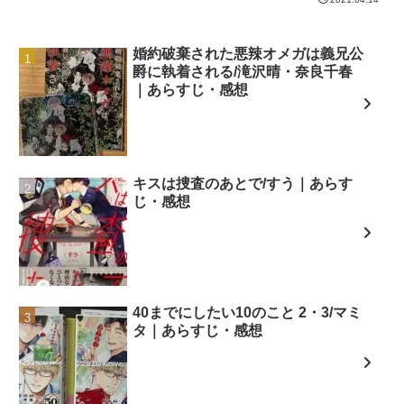
婚約破棄された悪辣オメガは義兄公
爵に執着される/滝沢晴・奈良千春
｜あらすじ・感想
キスは捜査のあとで/すう｜あらす
じ・感想
40までにしたい10のこと 2・3/マミ
タ｜あらすじ・感想