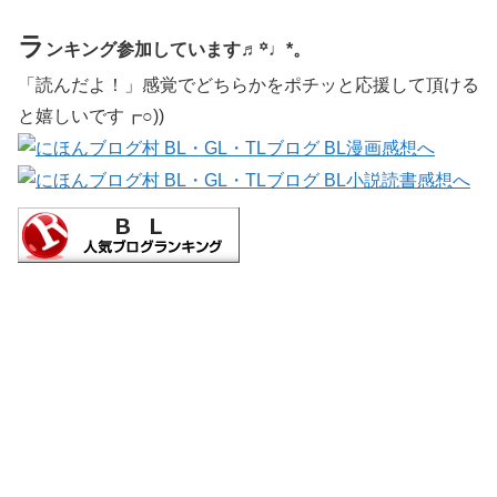
ラ
ンキング参加しています♬꙳♩*。
「読んだよ！」感覚でどちらかをポチッと応援して頂ける
と嬉しいです┏○))