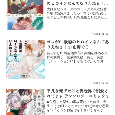
のヒロインなんてありえねぇ！
番外編～/山野でこ
大好きなシリーズのコミックス未収録番
外編作品集来ましたっ✩コミパは相変わ
らずピュア初心いTOS先生こと忍さん
と、経験豊富な玄人・雷蔵先生のやり取
りが可愛くてナカタスは賑やか。で、爽
やかな空気を纏った忍さんはやっぱりウ
ザい。(褒めてる)(？)
2024.03.26
オレがBL漫画のヒロインなんてあ
りえねぇ！ 2/山野でこ
あらすじBL雑誌編集部で副編を務める生
粋の腐男子・副成朗久は、ある日突然
【ナレーション枠】が宙に浮かんで見え
るようになってしまった！【枠】による
と、なんと部下で新人編集者の柴咲健斗
と自分がが恋をする運命にあるという！
あまりの衝撃予言に一時は...
2021.05.25
平凡な俺♂だけど異世界で溺愛さ
れてます アンソロジーコミック 2
✿失恋した挙句の事故死だった前世。今
生こそは(権力とお金に任せた)幸せな恋愛
を♡『どうかお情けを下さいませんか』⋆
元孤児ｘ平凡貴族⋆「俺だけの紫の上......