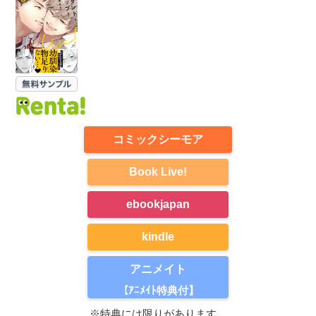
コミックシーモア
Book Live!
ebookjapan
kindle
アニメイト
【ｱﾆﾒｲﾄ特典付】
※特典には限りがあります。