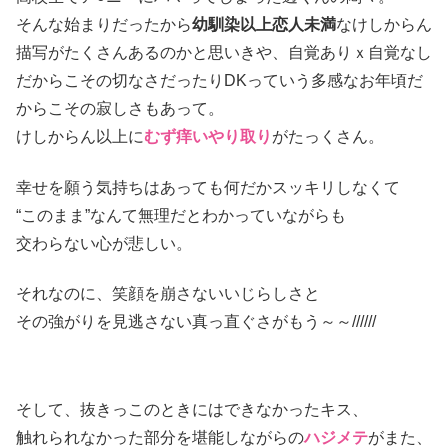
そんな始まりだったから
幼馴染以上恋人未満
なけしからん
描写がたくさんあるのかと思いきや、自覚ありｘ自覚なし
だからこその切なさだったりDKっていう多感なお年頃だ
からこその寂しさもあって。
けしからん以上に
むず痒いやり取り
がたっくさん。
幸せを願う気持ちはあっても何だかスッキリしなくて
“このまま”なんて無理だとわかっていながらも
交わらない心が悲しい。
それなのに、笑顔を崩さないいじらしさと
その強がりを見逃さない真っ直ぐさがもう～～//////
そして、抜きっこのときにはできなかったキス、
触れられなかった部分を堪能しながらの
ハジメテ
がまた、