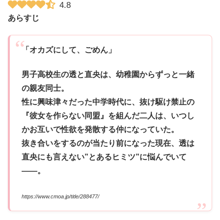
4.8
あらすじ
「オカズにして、ごめん」
男子高校生の透と直央は、幼稚園からずっと一緒
の親友同士。
性に興味津々だった中学時代に、抜け駆け禁止の
『彼女を作らない同盟』を組んだ二人は、いつし
かお互いで性欲を発散する仲になっていた。
抜き合いをするのが当たり前になった現在、透は
直央にも言えない”とあるヒミツ”に悩んでいて
――。
https://www.cmoa.jp/title/288477/