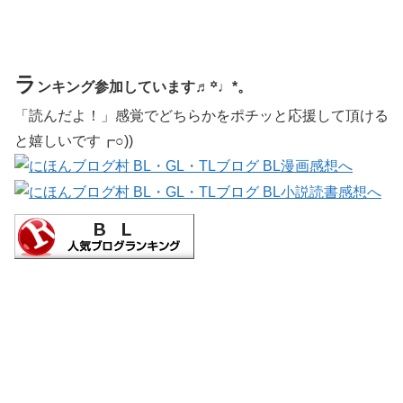
ラ
ンキング参加しています♬꙳♩*。
「読んだよ！」感覚でどちらかをポチッと応援して頂ける
と嬉しいです┏○))