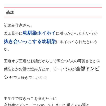
感想
初読み作家さん。
幼馴染ホイホイ
まぁ見事に
に引っかかったというか
抜き合いっこする幼馴染
にホイホイされたという
か。
王道オブ王道なお話だからこそ際立つ2人の可愛さとか関
全部ドンピ
係性とかお話の進み方とか、そーいうのが
シャ
で大好きでした♡♡
中学生で抜きっこを覚えた上に
高校生でア○ニーにハマってしまった透くんの悶々。