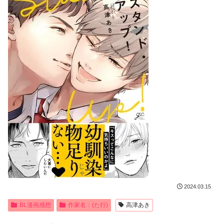
2024.03.15
BL漫画感想
作家名：(た行)
高津あき