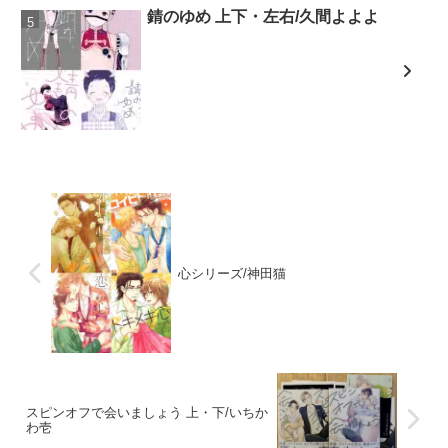
錆のゆめ 上下・左右/久間よよよ
心シリーズ/神田猫
スピンオフで会いましょう 上・下/いちか
わ壱