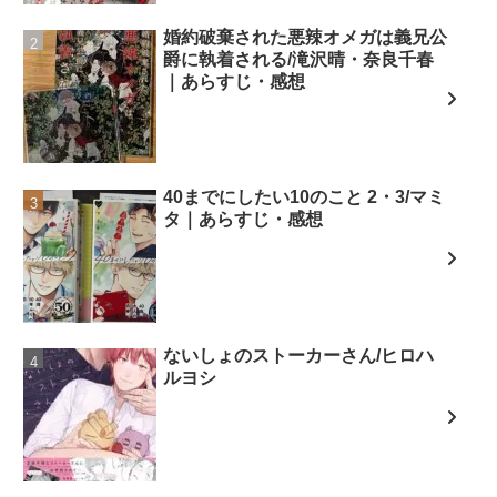
婚約破棄された悪辣オメガは義兄公
爵に執着される/滝沢晴・奈良千春
｜あらすじ・感想
40までにしたい10のこと 2・3/マミ
タ｜あらすじ・感想
ないしょのストーカーさん/ヒロハ
ルヨシ