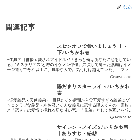
なあ
関連記事
スピンオフで会いましょう 上・
下/いちかわ壱
⋆生真面目俳優ｘ愛されアイドル⋆/『きっと俺はあなたに恋をしてい
る』“ミステリアス”と噂のイケメン俳優。共演して知った素顔はイメ
ージ通りでそれ以上に、真摯な人で。気付けば越えていた、「ファン
心」。
2024.03.18
陽だまりスターライト/いちかわ
壱
⋆溺愛義兄ｘ天使義弟⋆一目見たその瞬間から♡可愛すぎる義弟にゾ
ッコンラブな義兄・あお君とそんな義兄に恋する陽人くんの「家族」
と「恋人」の愛情で揺れる切な甘い恋。「兄弟」としてお互いを想う
気持ちも、「恋人」として想う気持ちも。どちらも捨てられない
2020.02.20
サイレントノイズ 2/いちかわ壱
｜あらすじ・感想