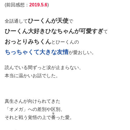
(前回感想：
2019.5.6
)
ひーくんが天使
全話通して
で
ひーくん大好きひなちゃんが可愛すぎ
て
おっとりみちくん
とひーくんの
ちっちゃくて大きな友情
が愛おしい。
読んでいる間ずっと涙が止まらない、
本当に温かいお話でした。
真生さんが向けられてきた
「オメガ」への差別や区別、
誓
それと戦う覚悟の上で
番
った愛。