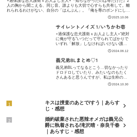
⋆過保護な忠犬護衛ｘお人よし主人⋆『知らなかったのは尊だけだ』2
人の胸から聞こえる、同じ音。誰よりも大切で心すらも共有して。離
れられるわけがない、自分の「はんぶん」。『俺を尊のボンドにし
て』/ゼロ距離執着主従ガイドバース、2巻✩尊くんが起こした
2025.10.06
サイレントノイズ 1/いちかわ壱
⋆過保護な忠犬護衛ｘお人よし主人⋆“絶対
に俺が守る”いつだって守られてばかりで
いずれ「解放」しなければいけない護
衛。だけど、その孤独を少しでも掬える
2024.06.12
のならその覚悟に見合う覚悟を、自分
も。『俺をひとりにしないって約束し
義兄弟BLまとめ♡1
て』
義兄弟BLってなるとこう…切なかったり
ドロドロしていたり、みたいなのもたく
さんあると思うんですが、私は生粋の光
の腐女子なのでね。ちょっとした葛藤や
2024.10.30
すれ違い止まりのハッピー義兄弟ラブば
かりとなっております♩
キスは捜査のあとで/すう｜あらす
じ・感想
婚約破棄された悪辣オメガは義兄公
爵に執着される/滝沢晴・奈良千春
｜あらすじ・感想