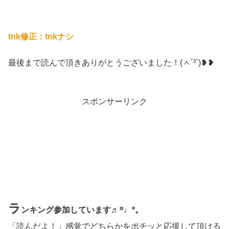
tnk修正：tnkナシ
最後まで読んで頂きありがとうございました！(ㅅ´³`)❥❥
スポンサーリンク
ラ
ンキング参加しています♬꙳♩*。
「読んだよ！」感覚でどちらかをポチッと応援して頂ける