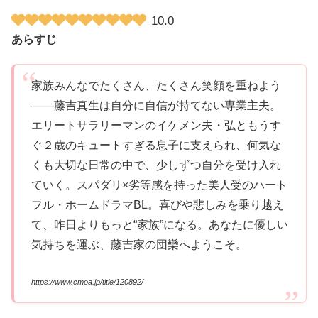
10.0
あらすじ
家族みんなでたくさん、たくさん笑顔を重ねよう
――藤吉真生は自分に自信が持てない専業主夫。
エリートサラリーマンのイケメン夫・弘ともうす
ぐ２歳のキュートすぎる息子に支えられ、何気な
くも大切な日常の中で、少しずつ自分を受け入れ
ていく。スパダリ×劣等感を持った美人受のハート
フル・ホームドラマBL。喜びや悲しみを乗り越え
て、昨日よりもっと“家族”になる。あなたに優しい
気持ちを運ぶ、藤吉家の団欒へようこそ。
https://www.cmoa.jp/title/120892/