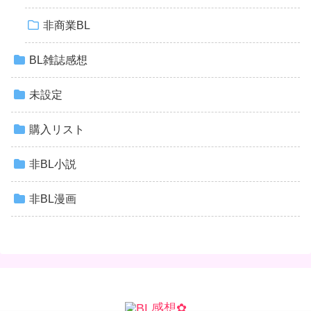
非商業BL
BL雑誌感想
未設定
購入リスト
非BL小説
非BL漫画