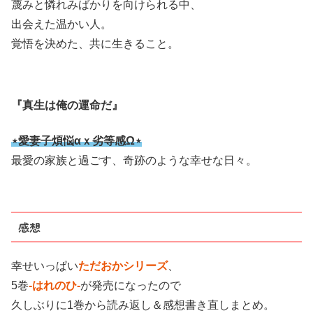
蔑みと憐れみばかりを向けられる中、
出会えた温かい人。
覚悟を決めた、共に生きること。
『真生は俺の運命だ』
⋆愛妻子煩悩αｘ劣等感Ω⋆
最愛の家族と過ごす、奇跡のような幸せな日々。
感想
幸せいっぱい
ただおかシリーズ
、
5巻
-はれのひ-
が発売になったので
久しぶりに1巻から読み返し＆感想書き直しまとめ。