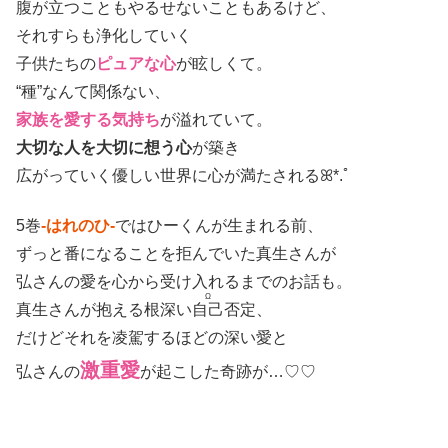
腹が立つこともやるせないこともあるけど、
それすらも浄化していく
子供たちの
ピュアな心
が眩しくて。
“種”なんて関係ない、
家族を愛する気持ち
が溢れていて。
大切な人を大切に想う心
が築き
広がっていく優しい世界に心が満たされるꕤ*.ﾟ
5巻
-はれのひ-
ではひーくんが生まれる前、
ずっと番になることを拒んでいた真生さんが
弘さんの愛を心から受け入れるまでのお話も。
Ω
真生さんが抱える根深い
自己
否定、
だけどそれを凌駕するほどの深い愛と
激重愛
弘さんの
が起こした奇跡が…♡♡