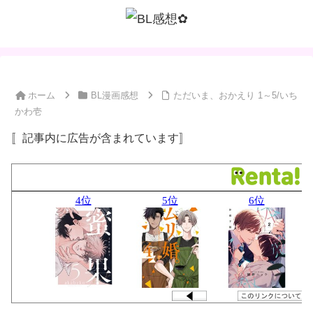
ホーム
BL漫画感想
ただいま、おかえり 1～5/いち
かわ壱
〚記事内に広告が含まれています〛