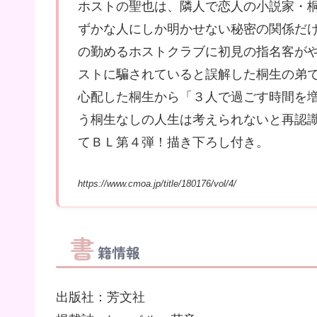
ホストの聖也は、隣人で恋人の小説家・
ずかな人にしか明かせない秘密の関係だ
の勤めるホストクラブに初見の指名客が
ストに騙されていると誤解した桐生の弟で
心配した桐生から「３人で過ごす時間を
う桐生なしの人生は考えられないと再認識
てＢＬ第４弾！描き下ろし付き。
https://www.cmoa.jp/title/180176/vol/4/
書
籍情報
出版社：芳文社