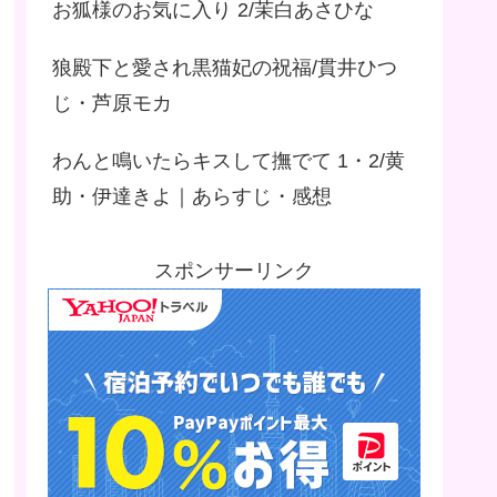
お狐様のお気に入り 2/茉白あさひな
狼殿下と愛され黒猫妃の祝福/貫井ひつ
じ・芦原モカ
わんと鳴いたらキスして撫でて 1・2/黄
助・伊達きよ｜あらすじ・感想
スポンサーリンク