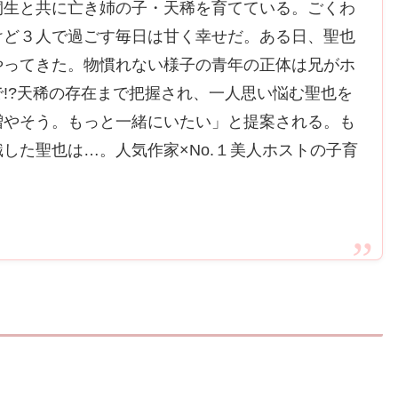
桐生と共に亡き姉の子・天稀を育てている。ごくわ
けど３人で過ごす毎日は甘く幸せだ。ある日、聖也
やってきた。物慣れない様子の青年の正体は兄がホ
!?天稀の存在まで把握され、一人思い悩む聖也を
増やそう。もっと一緒にいたい」と提案される。も
した聖也は…。人気作家×No.１美人ホストの子育