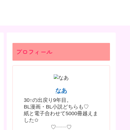
プロフィール
なあ
30↑の出戻り9年目。
BL漫画・BL小説どちらも♡
紙と電子合わせて5000冊越えま
した✩
♡┈┈♡