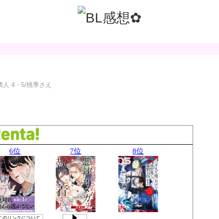
人 4・5/桃季さえ