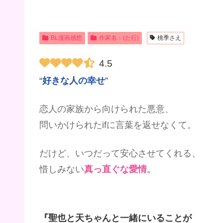
BL漫画感想
作家名：(た行)
桃季さえ
4.5
“
好きな人の幸せ
”
恋人の家族から向けられた悪意、
問いかけられたifに言葉を返せなくて。
だけど、いつだって安心させてくれる、
惜しみない
真っ直ぐな愛情
。
『聖也と天ちゃんと一緒にいることが