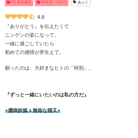
BL漫画感想
作家名：(あ行)
あぶく
4.6
『ありがとう』を伝えたくて
ニンゲンの姿になって。
一緒に過ごしていたら
初めての感情が芽生えて。
願ったのは、大好きなヒトの「特別」。
『ずっと一緒にいたいのは私の方だ』
⋆臆病妖狐ｘ無垢な猫又⋆