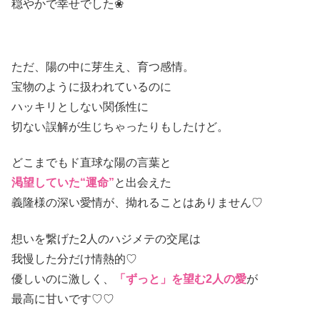
穏やかで幸せでした❀
ただ、陽の中に芽生え、育つ感情。
宝物のように扱われているのに
ハッキリとしない関係性に
切ない誤解が生じちゃったりもしたけど。
どこまでもド直球な陽の言葉と
渇望していた“運命”
と出会えた
義隆様の深い愛情が、拗れることはありません♡
想いを繋げた2人のハジメテの交尾は
我慢した分だけ情熱的♡
優しいのに激しく、
「ずっと」を望む2人の愛
が
最高に甘いです♡♡