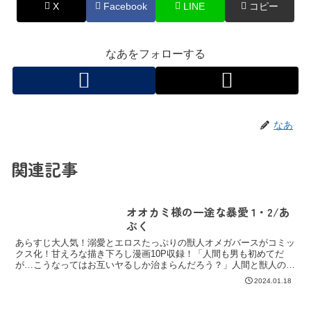
X
Facebook
LINE
コピー
なあをフォローする
なあ
関連記事
オオカミ様の一途な暴愛 1・2/あ
ぶく
あらすじ大人気！溺愛とエロスたっぷりの獣人オメガバースがコミッ
クス化！甘えろな描き下ろし漫画10P収録！「人間も男も初めてだ
が…こうなってはお互いヤるしか治まらんだろう？」人間と獣人のカ
ップルがまだまだ物珍しがられる中で、獣人フェチのオメガ...
2024.01.18