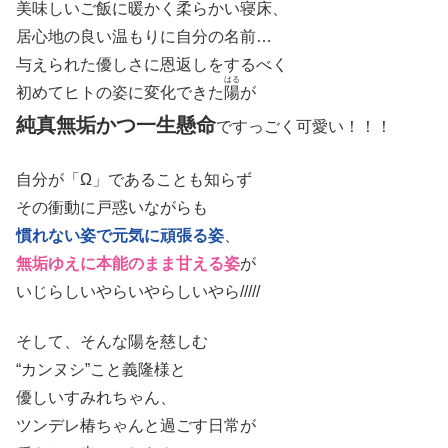
美味しいご飯に暖かく柔らかい寝床、
居心地の良い温もりに自分の名前…
与えられた優しさに恩返しをするべく
はる
初めてヒトの姿に変化できた
陽
が
純真無垢かつ一生懸命
ですっごく可愛い！！！
自分が「Ω」であることも知らず
その衝動に戸惑いながらも
慣れない姿で元気に頑張る姿
、
無垢ゆえに本能のまま甘える姿
が
いじらしいやらいやらしいやら/////
そして、そんな陽を慈しむ
“カンヌシ”こと義隆様と
優しいすみれちゃん、
ツンデレ椿ちゃんと過ごす日常が