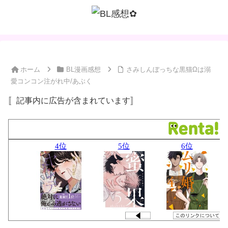
ホーム
BL漫画感想
さみしんぼっちな黒猫Ωは溺
愛コンコン注がれ中/あぶく
〚記事内に広告が含まれています〛