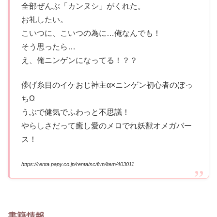
全部ぜんぶ「カンヌシ」がくれた。
お礼したい。
こいつに、こいつの為に…俺なんでも！
そう思ったら…
え、俺ニンゲンになってる！？？
儚げ糸目のイケおじ神主α×ニンゲン初心者のぼっ
ちΩ
うぶで健気でふわっと不思議！
やらしさだって癒し愛のメロでれ妖獣オメガバー
ス！
https://renta.papy.co.jp/renta/sc/frm/item/403011
書籍情報