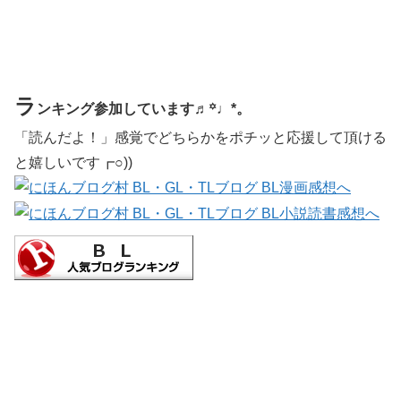
ラ
ンキング参加しています♬꙳♩*。
「読んだよ！」感覚でどちらかをポチッと応援して頂ける
と嬉しいです┏○))