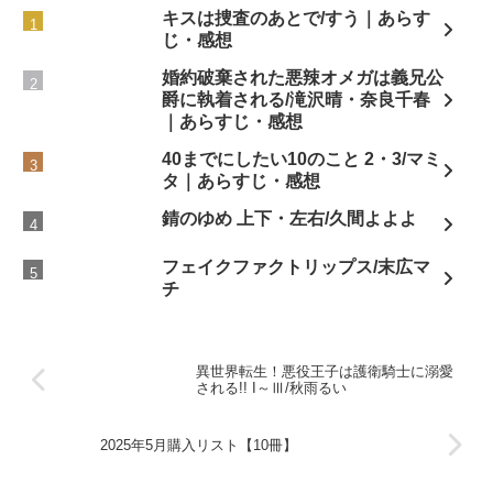
キスは捜査のあとで/すう｜あらす
じ・感想
婚約破棄された悪辣オメガは義兄公
爵に執着される/滝沢晴・奈良千春
｜あらすじ・感想
40までにしたい10のこと 2・3/マミ
タ｜あらすじ・感想
錆のゆめ 上下・左右/久間よよよ
フェイクファクトリップス/末広マ
チ
異世界転生！悪役王子は護衛騎士に溺愛
される!! I～Ⅲ/秋雨るい
2025年5月購入リスト【10冊】