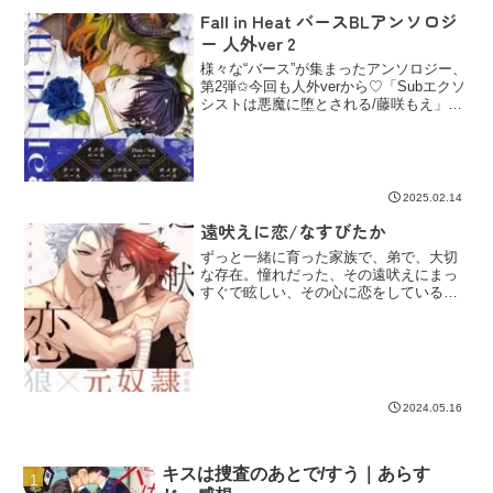
Fall in Heat バースBLアンソロジ
ー 人外ver 2
様々な“バース”が集まったアンソロジー、
第2弾✩今回も人外verから♡「Subエクソ
シストは悪魔に堕とされる/藤咲もえ」
「こうして作られた運命/ナツマサキ」
「運命じゃないわけがない!!/なすびた
か」「おかえり、私の番/高嶋しゃけ」
「召喚士Ωの受難/生方うぶ」
2025.02.14
遠吠えに恋/なすびたか
ずっと一緒に育った家族で、弟で、大切
な存在。憧れだった、その遠吠えにまっ
すぐで眩しい、その心に恋をしている。
『たまが大好きだから！』⋆群れの次期長
狼ｘ元奴隷孤児⋆一緒がいい、この先も。
▶🔗Renta!で試し読み▶🔗kindleで試し読
みあら...
2024.05.16
キスは捜査のあとで/すう｜あらす