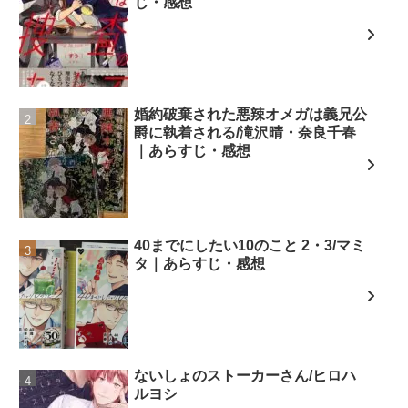
じ・感想
婚約破棄された悪辣オメガは義兄公
爵に執着される/滝沢晴・奈良千春
｜あらすじ・感想
40までにしたい10のこと 2・3/マミ
タ｜あらすじ・感想
ないしょのストーカーさん/ヒロハ
ルヨシ