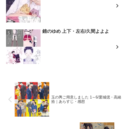
錆のゆめ 上下・左右/久間よよよ
玉の輿ご用意しました 1～6/栗城偲・高緒
拾｜あらすじ・感想