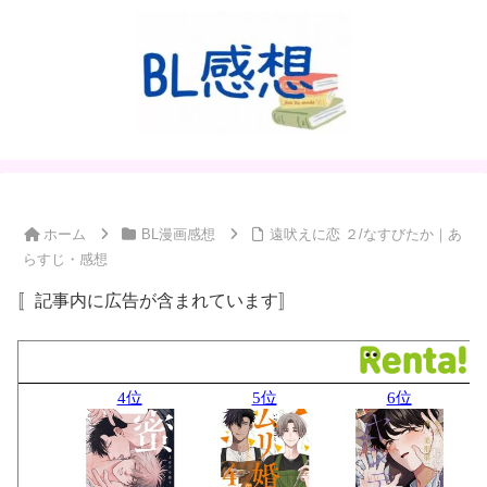
ホーム
BL漫画感想
遠吠えに恋 ２/なすびたか｜あ
らすじ・感想
〚記事内に広告が含まれています〛