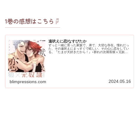
1巻の感想はこちら☟
遠吠えに恋/なすびたか
ずっと一緒に育った家族で、弟で、大切な存在。憧れだっ
た、その遠吠えにまっすぐで眩しい、その心に恋をしてい
る。『たまが大好きだから！』⋆群れの次期長狼ｘ元奴隷
孤児⋆一緒がいい、この先も。▶🔗Renta!で試し読み
▶🔗kindleで試し読みあら...
2024.05.16
blimpressions.com