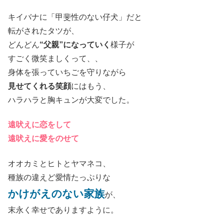
キイバナに「甲斐性のない仔犬」だと
転がされたタツが、
どんどん
“父親”になっていく
様子が
すごく微笑ましくって、、
身体を張っていちごを守りながら
見せてくれる笑顔
にはもう、
ハラハラと胸キュンが大変でした。
遠吠えに恋をして
遠吠えに愛をのせて
オオカミとヒトとヤマネコ、
種族の違えど愛情たっぷりな
かけがえのない家族
が、
末永く幸せでありますように。